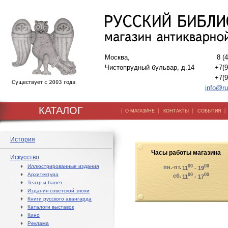
Москва,
8 (
Чистопрудный бульвар, д.14
+7(9
+7(9
info@ru
КАТАЛОГ
|
|
|
О МАГАЗИНЕ
КОНТАКТЫ
СОБЫТИЯ
История
Часы работы магазина
Искусство
♦
Иллюстрированные издания
00
00
пн.-пт.
11
- 19
♦
Архитектура
00
00
сб.
11
- 17
♦
Театр и балет
♦
Издания советской эпохи
♦
Книги русского авангарда
♦
Каталоги выставок
♦
Кино
♦
Реклама