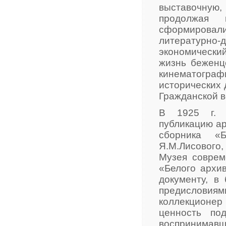
выставочную
продолжая 
сформирова
литературно
экономический
жизнь беженце
кинематограф
исторических 
Гражданской в
В 1925 г. Я
публикацию ар
сборника «
Я.М.Лисового,
Музея соврем
«Белого архи
документу, в
предислови
коллекционер
ценность под
воспринимавше