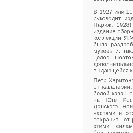
В 1927 или 19
руководит изд
Париж, 1928)
издание сборн
коллекции Я.М
была раздроб
музеев и, та
целое. Поэто
дополнительно
выдающейся к
Петр Харитоно
от кавалерии.
белой казачье
на Юге Рос
Донского. На
частями и от
сохранить от 
этими силам
большевиков.