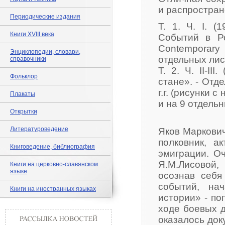
и распростран
Периодические издания
Т. 1. Ч. I. 
Книги XVIII века
Событий в Р
Contemporary 
Энциклопедии, словари,
отдельных лис
справочники
Т. 2. Ч. II-I
Фольклор
стане». - Отд
г.г. (рисунки с
Плакаты
и на 9 отдельн
Открытки
Литературоведение
Яков Маркович
полковник, а
Книговедение, библиография
эмиграции. О
Я.М.Лисовой
Книги на церковно-славянском
языке
осознав себя
событий, на
Книги на иностранных языках
истории» - по
ходе боевых д
оказалось док