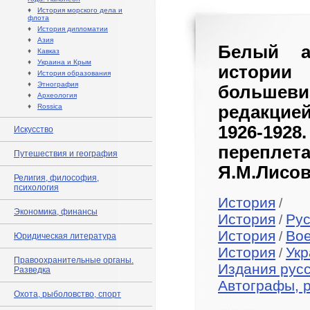
♦
История морского дела и
флота
♦
История дипломатии
♦
Азия
Белый а
♦
Кавказ
♦
Украина и Крым
истории 
♦
История образования
♦
Этнография
большеви
♦
Археология
♦
Rossica
редакцие
1926-192
Искусство
переплет
Путешествия и география
Я.М.Лисов
Религия, философия,
психология
История
/
Экономика, финансы
История
Рус
/
История
Во
/
Юридическая литература
История
Укр
/
Правоохранительные органы.
Издания рус
Разведка
Автографы, 
Охота, рыболовство, спорт