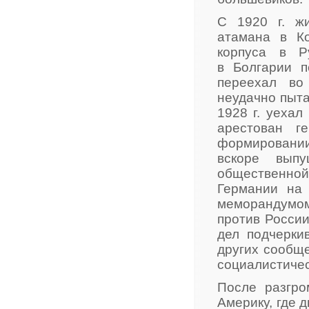
С 1920 г. ж
атамана в Ко
корпуса в Р
в Болгарии п
переехал во
неудачно пыта
1928 г. уехал
арестован г
формировании 
вскоре выпу
общественной 
Германии на 
меморандумом
против Росси
дел подчерки
других сообщ
социалистичес
После разгро
Америку, где 