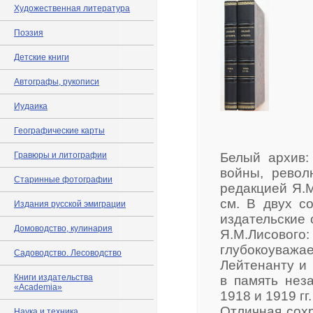
Художественная литература
Поэзия
Детские книги
Автографы, рукописи
Иудаика
Географические карты
Гравюры и литографии
Белый архив:
войны, револ
Старинные фотографии
редакцией Я.М
см. В двух с
Издания русской эмиграции
издательские 
Домоводство, кулинария
Я.М.Лисово
глубокоуваж
Садоводство. Лесоводство
Лейтенанту и
Книги издательства
в память неза
«Academia»
1918 и 1919 гг
Отличная сохр
Наука и техника