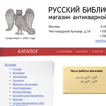
Москва,
8 (
Чистопрудный бульвар, д.14
+7(9
+7(9
info@ru
КАТАЛОГ
|
|
|
О МАГАЗИНЕ
КОНТАКТЫ
СОБЫТИЯ
История
♦
Русская
Часы работы магазина
♦
Всеобщая
♦
Зарубежная
00
00
пн.-пт.
11
- 19
♦
Античная
00
00
сб.
11
- 17
♦
Мемуары. Биографии
♦
Дом Романовых
♦
История Москвы
♦
История Санкт-Петербурга
♦
Военная
♦
Отечественная война 1812
года. Наполеон