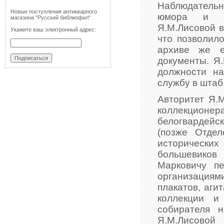
Наблюдательн
Новые поступления антикварного
юмора и не
магазина "Русский библиофил"
Я.М.Лисовой в
Укажите ваш электронный адрес:
что позволил
архиве же е
документы. Я
должности на
службу в штаб
Авторитет Я.М
коллекционе
белогвардейс
(позже Отдел
историческ
большевиков 
Марковичу п
организация
плакатов, аги
коллекции и
собирателя н
Я.М.Лисовой