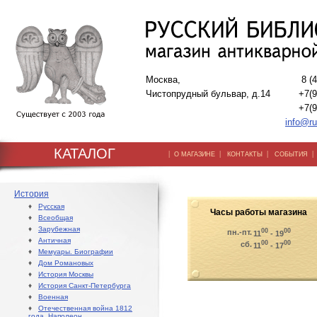
Москва,
8 (
Чистопрудный бульвар, д.14
+7(9
+7(9
info@ru
КАТАЛОГ
|
|
|
О МАГАЗИНЕ
КОНТАКТЫ
СОБЫТИЯ
История
♦
Русская
Часы работы магазина
♦
Всеобщая
♦
Зарубежная
00
00
пн.-пт.
11
- 19
♦
Античная
00
00
сб.
11
- 17
♦
Мемуары. Биографии
♦
Дом Романовых
♦
История Москвы
♦
История Санкт-Петербурга
♦
Военная
♦
Отечественная война 1812
года. Наполеон