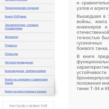
и сравнитель
узлов и агрега
Периодические издания
Вышедшая в 1
Книги XVIII века
войны, книга
Энциклопедии, словари,
инженеров и
справочники
отечественн
точностью бы
Фольклор
гусеничных м
Плакаты
боевого танка.
Открытки
В книге пред
функциональ
Литературоведение
характеристик
Книговедение, библиография
устойчивос
бронекорпусо
Книги на церковно-славянском
положения кни
языке
танки Т-34 и 
Книги на иностранных языках