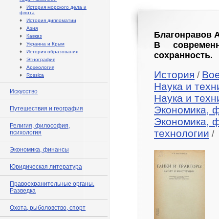
♦
История морского дела и
флота
♦
История дипломатии
♦
Азия
Благонравов А.
♦
Кавказ
В современ
♦
Украина и Крым
♦
История образования
сохранность.
♦
Этнография
♦
Археология
История
Во
/
♦
Rossica
Наука и техн
Искусство
Наука и техн
Экономика, 
Путешествия и география
Экономика, 
Религия, философия,
технологии
/
психология
Экономика, финансы
Юридическая литература
Правоохранительные органы.
Разведка
Охота, рыболовство, спорт