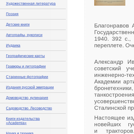
Художественная литература
Поэзия
Детские книги
Благонравов А
Государстве
Автографы, рукописи
1940. 392 с.
переплете. Оч
Иудаика
Географические карты
Александр Ив
Гравюры и литографии
советский уч
инженерно-те
Старинные фотографии
Академии арти
бронетехники
Издания русской эмиграции
танкострое
Домоводство, кулинария
усовершенств
Сталинской пр
Садоводство. Лесоводство
Настоящее из
Книги издательства
«Academia»
новейших г
и тракторо
Наука и техника