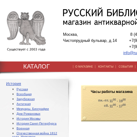
Москва,
8 (
Чистопрудный бульвар, д.14
+7(9
+7(9
info@ru
КАТАЛОГ
|
|
|
О МАГАЗИНЕ
КОНТАКТЫ
СОБЫТИЯ
История
♦
Русская
Часы работы магазина
♦
Всеобщая
♦
Зарубежная
00
00
пн.-пт.
11
- 19
♦
Античная
00
00
сб.
11
- 17
♦
Мемуары. Биографии
♦
Дом Романовых
♦
История Москвы
♦
История Санкт-Петербурга
♦
Военная
♦
Отечественная война 1812
года. Наполеон