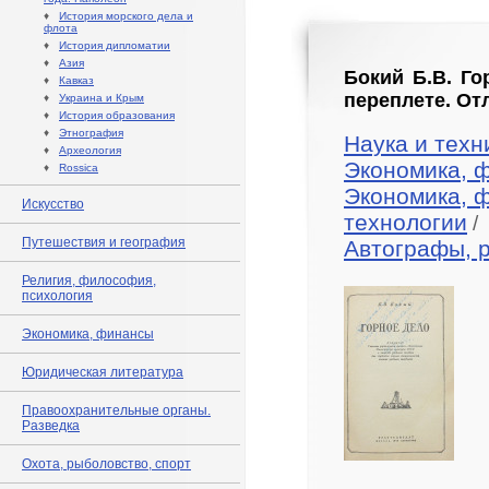
♦
История морского дела и
флота
♦
История дипломатии
♦
Азия
Бокий Б.В. Го
♦
Кавказ
переплете. От
♦
Украина и Крым
♦
История образования
♦
Этнография
Наука и техн
♦
Археология
Экономика, 
♦
Rossica
Экономика, 
Искусство
технологии
/
Путешествия и география
Автографы, 
Религия, философия,
психология
Экономика, финансы
Юридическая литература
Правоохранительные органы.
Разведка
Охота, рыболовство, спорт