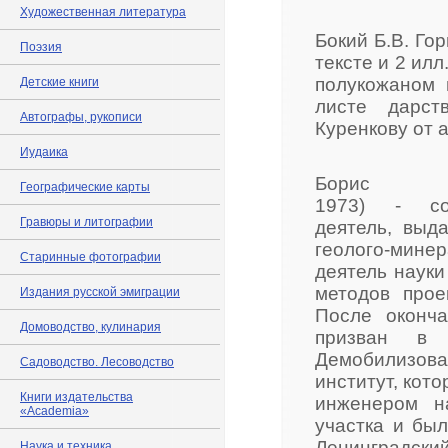
Художественная литература
Бокий Б.В. Гор
Поэзия
тексте и 2 илл
полукожаном 
Детские книги
листе дарст
Автографы, рукописи
Куренкову от ав
Иудаика
Борис 
Географические карты
1973) - со
Гравюры и литографии
деятель, выд
геолого-мин
Старинные фотографии
деятель науки
методов прое
Издания русской эмиграции
После оконч
Домоводство, кулинария
призван в 
Демобилизовав
Садоводство. Лесоводство
институт, кот
Книги издательства
инженером н
«Academia»
участка и бы
Ленинградски
Наука и техника