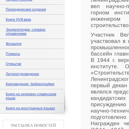
вел научно-
Периодические издания
горном инст
инженером 
Книги XVIII века
строительство
Энциклопедии, словари,
справочники
Участник Ве
участвовал в
Фольклор
промышленно
бассейн глав
Плакаты
В 1944 г. ве
Открытки
институте. 
«Строительс
Литературоведение
Ленинградског
Книговедение, библиография
первый декан 
являлся предс
Книги на церковно-славянском
кандидатски
языке
присуждению 
Книги на иностранных языках
научно-техни
подготовлен
Награжден ч