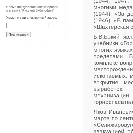
(1944, 1947,
многими меда
Новые поступления антикварного
магазина "Русский библиофил"
(1944), «За 
Укажите ваш электронный адрес:
(1946), «В па
«Шахтерская сл
Б.В.Бокий яв
учебники «Гор
многих языках
пределами. 
комплекс вопр
месторожде
ископаемых; 
вскрытие ме
выработок; 
механизации; 
горноспасател
Яков Иванович
марта по сент
«Селижарову
эвакуацией о