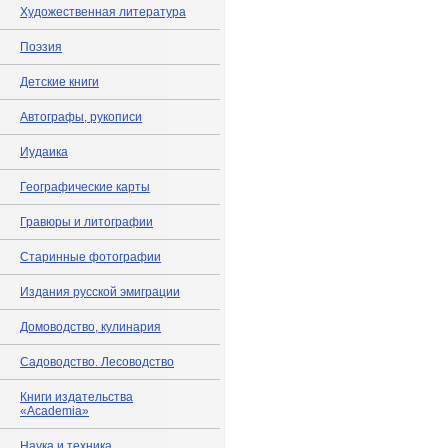
Художественная литература
Поэзия
Детские книги
Автографы, рукописи
Иудаика
Географические карты
Гравюры и литографии
Старинные фотографии
Издания русской эмиграции
Домоводство, кулинария
Садоводство. Лесоводство
Книги издательства
«Academia»
Наука и техника