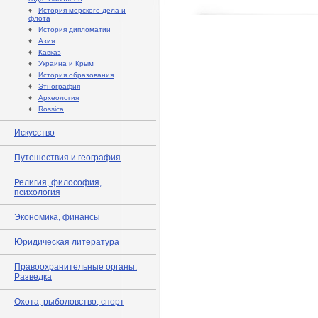
♦
История морского дела и
флота
♦
История дипломатии
♦
Азия
♦
Кавказ
♦
Украина и Крым
♦
История образования
♦
Этнография
♦
Археология
♦
Rossica
Искусство
Путешествия и география
Религия, философия,
психология
Экономика, финансы
Юридическая литература
Правоохранительные органы.
Разведка
Охота, рыболовство, спорт