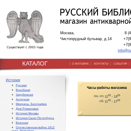
Москва,
8 (
Чистопрудный бульвар, д.14
+7(9
+7(9
info@ru
КАТАЛОГ
|
|
|
О МАГАЗИНЕ
КОНТАКТЫ
СОБЫТИЯ
История
♦
Русская
Часы работы магазина
♦
Всеобщая
♦
Зарубежная
00
00
пн.-пт.
11
- 19
♦
Античная
00
00
сб.
11
- 17
♦
Мемуары. Биографии
♦
Дом Романовых
♦
История Москвы
♦
История Санкт-Петербурга
♦
Военная
♦
Отечественная война 1812
года. Наполеон