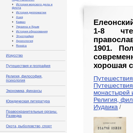
♦
История морского дела и
флота
♦
История дипломатии
♦
Азия
Елеонский
♦
Кавказ
♦
Украина и Крым
1-8 чте
♦
История образования
♦
Этнография
православ
♦
Археология
♦
Rossica
1901. По
современ
Искусство
хорошая с
Путешествия и география
Религия, философия,
Путешествия
психология
Путешествия
Экономика, финансы
монастырей 
Религия, фил
Юридическая литература
Иудаика
/
Правоохранительные органы.
Разведка
Охота, рыболовство, спорт