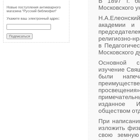
В 1897 г. б
Московского у
Новые поступления антикварного
магазина "Русский библиофил"
Н.А.Елеонск
Укажите ваш электронный адрес:
академии и 
председател
религиозно
в Педагогиче
Московского д
Основной с
изучение Свящ
были напеч
преимуществе
просвещения»
примечатель
изданное И
обществом отд
При написани
изложить физ
свою земную