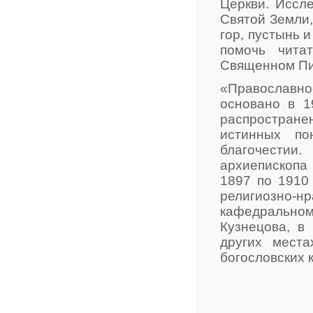
Церкви. Иссл
Святой Земли,
гор, пустынь 
помочь чита
Священном П
«Православно
основано в 1
распространен
истинных по
благочести
архиепископа
1897 по 1910 
религиозно
кафедральн
Кузнецова, в
других места
богословских к