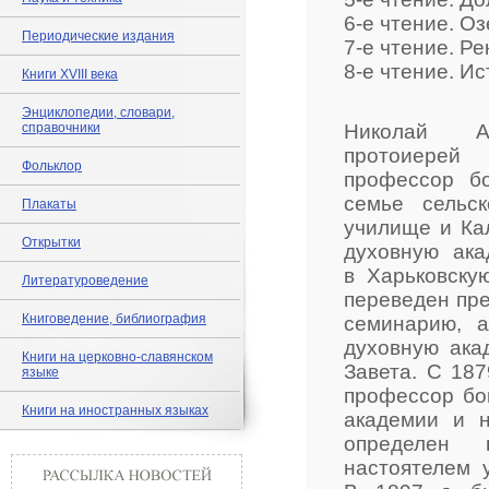
6-е чтение. Оз
Периодические издания
7-е чтение. Ре
8-е чтение. Ис
Книги XVIII века
Энциклопедии, словари,
справочники
Николай А
протоиерей 
Фольклор
профессор бо
семье сельс
Плакаты
училище и Кал
Открытки
духовную ак
в Харьковску
Литературоведение
переведен пре
Книговедение, библиография
семинарию, 
духовную ака
Книги на церковно-славянском
Завета. С 187
языке
профессор бо
Книги на иностранных языках
академии и н
определен 
настоятелем у