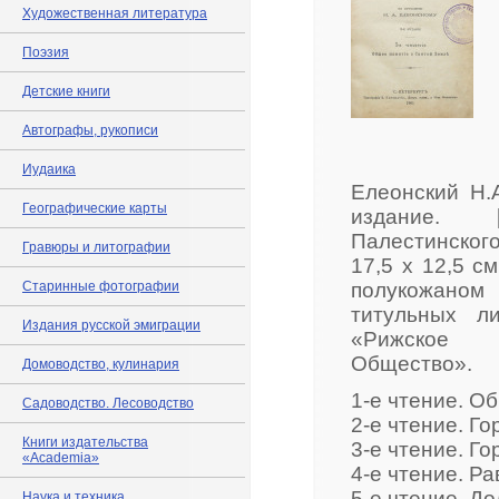
Художественная литература
Поэзия
Детские книги
Автографы, рукописи
Иудаика
Елеонский Н.А
Географические карты
издание. [
Палестинского
Гравюры и литографии
17,5 х 12,5 с
Старинные фотографии
полукожаном
титульных л
Издания русской эмиграции
«Рижское П
Общество».
Домоводство, кулинария
1-е чтение. Об
Садоводство. Лесоводство
2-е чтение. Го
Книги издательства
3-е чтение. Гор
«Academia»
4-е чтение. Ра
5-е чтение. До
Наука и техника