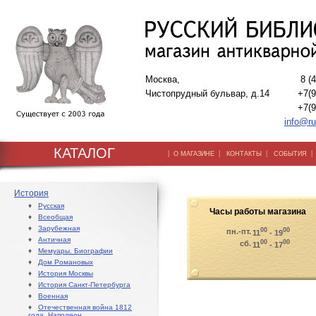
Москва,
8 (
Чистопрудный бульвар, д.14
+7(9
+7(9
info@ru
КАТАЛОГ
|
|
|
О МАГАЗИНЕ
КОНТАКТЫ
СОБЫТИЯ
История
♦
Русская
Часы работы магазина
♦
Всеобщая
♦
Зарубежная
00
00
пн.-пт.
11
- 19
♦
Античная
00
00
сб.
11
- 17
♦
Мемуары. Биографии
♦
Дом Романовых
♦
История Москвы
♦
История Санкт-Петербурга
♦
Военная
♦
Отечественная война 1812
года. Наполеон