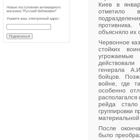
Киев в январ
Новые поступления антикварного
отметило 
магазина "Русский библиофил"
подразделени
Укажите ваш электронный адрес:
противника.
объясняло их 
Червонное каз
стойких вои
угрожаемые
действовали
генерала А.
бойцов. Позж
войне, где т
особенно отл
располагался 
рейда стало
группировки п
материальной
После оконч
было преобраз