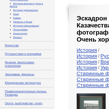
♦
История морского дела и
флота
♦
История дипломатии
♦
Азия
Эскадрон
♦
Кавказ
♦
Украина и Крым
Казачест
♦
История образования
♦
Этнография
фотограф
♦
Археология
♦
Rossica
Очень хор
Искусство
История
/
Путешествия и география
История
Рус
/
История
Во
/
Религия, философия,
психология
История
Укр
/
Старинные 
Экономика, финансы
Старинные 
Юридическая литература
Старинные 
Правоохранительные органы.
Разведка
Охота, рыболовство, спорт