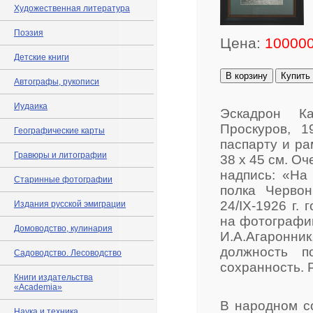
Художественная литература
Поэзия
Цена:
100000
Детские книги
В корзину
Купить
Автографы, рукописи
Иудаика
Эскадрон Ка
Проскуров, 
Географические карты
паспарту и ра
Гравюры и литографии
38 х 45 см. О
надпись: «На 
Старинные фотографии
полка Червон
24/IX-1926 г.
Издания русской эмиграции
на фотографи
Домоводство, кулинария
И.А.Агаронн
должность п
Садоводство. Лесоводство
сохранность. 
Книги издательства
«Academia»
В народном с
Наука и техника