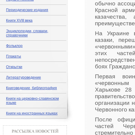
обычно ассоц
Красной арм
Периодические издания
казачества,
Книги XVIII века
преимуществен
Энциклопедии, словари,
На Украине 
справочники
казаки, пер
«червонными»
Фольклор
этих часте
Плакаты
непосредствен
боях Гражданс
Открытки
Первая воин
Литературоведение
«червонны
Книговедение, библиография
Харькове 28 
правительст
Книги на церковно-славянском
организации 
языке
Червонного ка
Книги на иностранных языках
После офици
частей Чер
стремительно