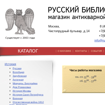
Москва,
8 (
Чистопрудный бульвар, д.14
+7(9
+7(9
info@ru
КАТАЛОГ
|
|
|
О МАГАЗИНЕ
КОНТАКТЫ
СОБЫТИЯ
История
♦
Русская
Часы работы магазина
♦
Всеобщая
♦
Зарубежная
00
00
пн.-пт.
11
- 19
♦
Античная
00
00
сб.
11
- 17
♦
Мемуары. Биографии
♦
Дом Романовых
♦
История Москвы
♦
История Санкт-Петербурга
♦
Военная
♦
Отечественная война 1812
года. Наполеон