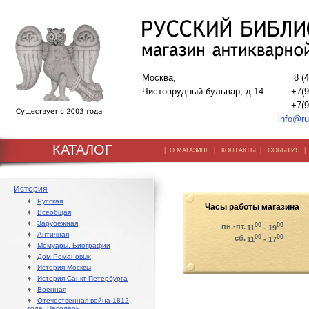
Москва,
8 (
Чистопрудный бульвар, д.14
+7(9
+7(9
info@ru
КАТАЛОГ
|
|
|
О МАГАЗИНЕ
КОНТАКТЫ
СОБЫТИЯ
История
♦
Русская
Часы работы магазина
♦
Всеобщая
♦
Зарубежная
00
00
пн.-пт.
11
- 19
♦
Античная
00
00
сб.
11
- 17
♦
Мемуары. Биографии
♦
Дом Романовых
♦
История Москвы
♦
История Санкт-Петербурга
♦
Военная
♦
Отечественная война 1812
года. Наполеон