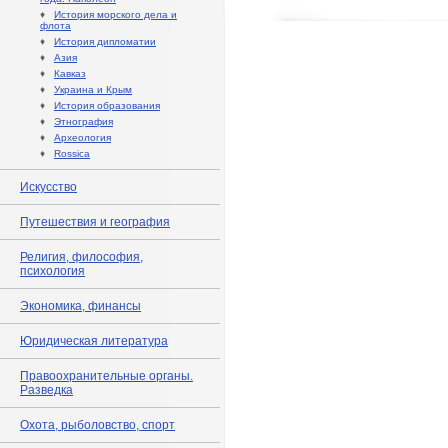
♦
История морского дела и
флота
♦
История дипломатии
♦
Азия
♦
Кавказ
♦
Украина и Крым
♦
История образования
♦
Этнография
♦
Археология
♦
Rossica
Искусство
Путешествия и география
Религия, философия,
психология
Экономика, финансы
Юридическая литература
Правоохранительные органы.
Разведка
Охота, рыболовство, спорт