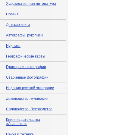
Художественная литература
Поэзия
Детские книги
Автографы, рукописи
Иудаика
Географические карты
Гравюры и литографии
Старинные фотографии
Издания русской эмиграции
Домоводство, кулинария
Садоводство. Лесоводство
Книги издательства
«Academia»
Наука и техника