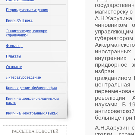
государствен
Периодические издания
магистерску
А.Н.Харузина 
Книги XVIII века
чиновником 
управляющим 
Энциклопедии, словари,
справочники
губернатор
Аккерманског
Фольклор
иностранны
Плакаты
внутренних 
придворное з
Открытки
изб
гражданином К
Литературоведение
центральная
Книговедение, библиография
переименована
революции А
Книги на церковно-славянском
языке
науками. В 1
антисоветской
Книги на иностранных языках
больнице при 
А.Н.Харузин с
уголки стра