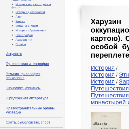
♦
История морского дела и
флота
♦
История дипломатии
♦
Азия
Харузин 
♦
Кавказ
♦
Украина и Крым
оккупацио
♦
История образования
♦
Этнография
картою). 
♦
Археология
♦
Rossica
особой б
переплете
Искусство
Путешествия и география
История
/
История
Эт
/
Религия, философия,
психология
История
За
/
Путешествия
Экономика, финансы
Путешествия
Юридическая литература
монастырей 
Правоохранительные органы.
Разведка
Охота, рыболовство, спорт