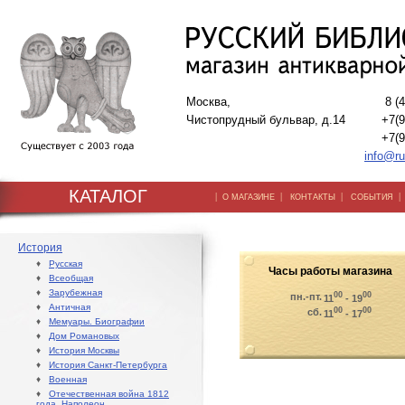
Москва,
8 (
Чистопрудный бульвар, д.14
+7(9
+7(9
info@ru
КАТАЛОГ
|
|
|
О МАГАЗИНЕ
КОНТАКТЫ
СОБЫТИЯ
История
♦
Русская
Часы работы магазина
♦
Всеобщая
♦
Зарубежная
00
00
пн.-пт.
11
- 19
♦
Античная
00
00
сб.
11
- 17
♦
Мемуары. Биографии
♦
Дом Романовых
♦
История Москвы
♦
История Санкт-Петербурга
♦
Военная
♦
Отечественная война 1812
года. Наполеон