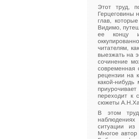
Этот труд, 
Герцеговины н
глав, которы
Видимо, путеш
ее концу и
оккупированн
читателям, ка
выезжать на э
сочинение мо
современная с
рецензии на к
какой-нибудь
приурочивает
переходит к 
сюжеты А.Н.Х
В этом труд
наблюдениях
ситуации из 
Многое автор 