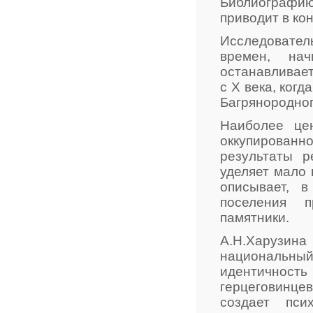
Библиографи
приводит в кон
Исследовате
времен, на
останавливает
с X века, ког
Багрянородног
Наиболее це
оккупированно
результаты р
уделяет мало 
описывает, 
поселения п
памятники.
А.Н.Харузи
национальны
идентичност
герцеговинцев
создает пси