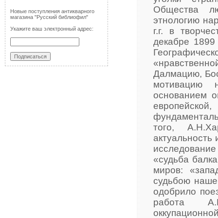
Общества лю
Новые поступления антикварного
магазина "Русский библиофил"
этнологию нар
Укажите ваш электронный адрес:
г.г. в творче
декабре 1899 
Географическо
«нравственн
Далмацию, Бос
мотивацию н
основанием он
европейской,
фундаментальн
того, А.Н.Х
актуальность 
исследовани
«судьба балка
миров: «запа
судьбою наше
одобрило поез
работа А.Н
оккупационной