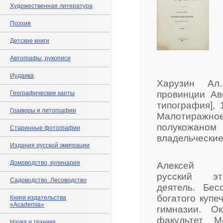
Художественная литература
Поэзия
Детские книги
Автографы, рукописи
Иудаика
Харузин Ал.
провинции Авс
Географические карты
типография], 1
Гравюры и литографии
Малотиражно
полукожаном 
Старинные фотографии
владельческие
Издания русской эмиграции
Домоводство, кулинария
Алексей 
русский эт
Садоводство. Лесоводство
деятель. Бес
богатого купе
Книги издательства
«Academia»
гимназии. О
факультет М
Наука и техника