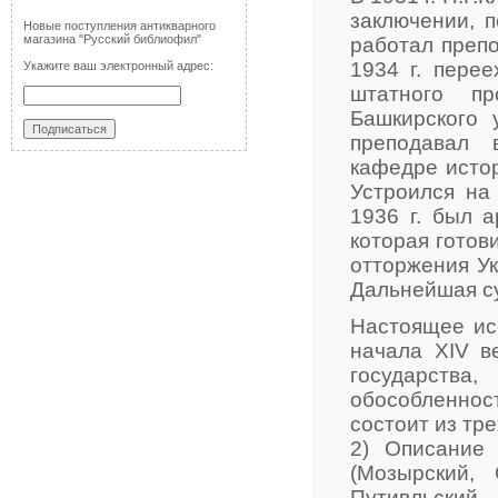
заключении, 
Новые поступления антикварного
магазина "Русский библиофил"
работал препо
1934 г. пере
Укажите ваш электронный адрес:
штатного пр
Башкирского 
преподавал 
кафедре истор
Устроился на
1936 г. был 
которая готов
отторжения Ук
Дальнейшая су
Настоящее ис
начала XIV ве
государств
обособленнос
состоит из тр
2) Описание 
(Мозырский, 
Путивльский,