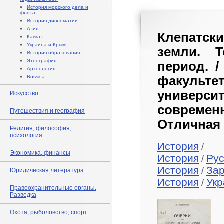
♦
История морского дела и
флота
♦
История дипломатии
♦
Азия
Клепатски
♦
Кавказ
♦
Украина и Крым
земли. Т
♦
История образования
♦
Этнография
период. /
♦
Археология
♦
Rossica
факульте
универс
Искусство
совреме
Путешествия и география
Отличная 
Религия, философия,
психология
История
/
Экономика, финансы
История
Рус
/
История
За
/
Юридическая литература
История
Укр
/
Правоохранительные органы.
Разведка
Охота, рыболовство, спорт