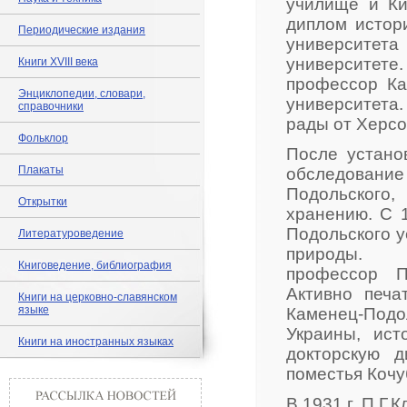
училище и Ки
диплом истор
Периодические издания
университет
университе
Книги XVIII века
профессор Ка
Энциклопедии, словари,
университ
справочники
рады от Херсо
Фольклор
После устано
Плакаты
обследовани
Подольского
Открытки
хранению. С 1
Подольского у
Литературоведение
природы. 
Книговедение, библиография
профессор П
Активно печа
Книги на церковно-славянском
языке
Каменец-Подо
Украины, ист
Книги на иностранных языках
докторскую д
поместья Кочу
В 1931 г. П.Г