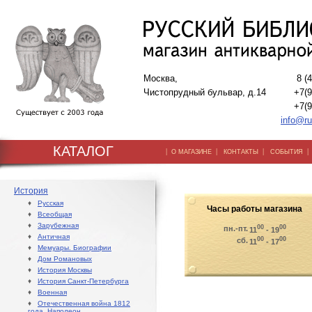
Москва,
8 (
Чистопрудный бульвар, д.14
+7(9
+7(9
info@ru
КАТАЛОГ
|
|
|
О МАГАЗИНЕ
КОНТАКТЫ
СОБЫТИЯ
История
♦
Русская
Часы работы магазина
♦
Всеобщая
♦
Зарубежная
00
00
пн.-пт.
11
- 19
♦
Античная
00
00
сб.
11
- 17
♦
Мемуары. Биографии
♦
Дом Романовых
♦
История Москвы
♦
История Санкт-Петербурга
♦
Военная
♦
Отечественная война 1812
года. Наполеон