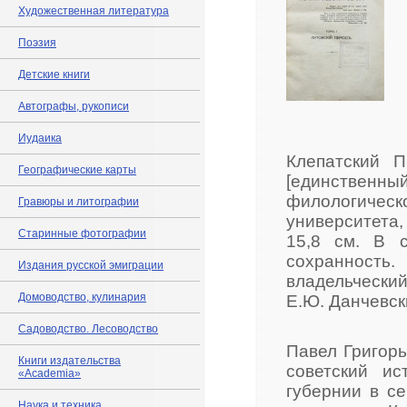
Художественная литература
Поэзия
Детские книги
Автографы, рукописи
Иудаика
Клепатский П
Географические карты
[единственн
филологическ
Гравюры и литографии
университета, В
Старинные фотографии
15,8 см. В 
сохранность
Издания русской эмиграции
владельчески
Домоводство, кулинария
Е.Ю. Данчевски
Садоводство. Лесоводство
Павел Григорь
Книги издательства
советский ис
«Academia»
губернии в с
Наука и техника