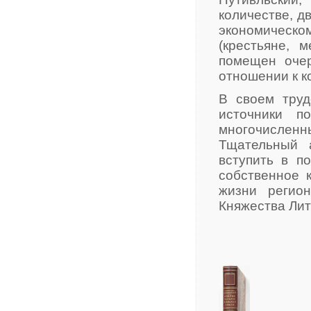
количестве, д
экономическ
(крестьяне, 
помещен очер
отношении к к
В своем труд
источники п
многочислен
Тщательный 
вступить в п
собственное 
жизни регио
Княжества Лит