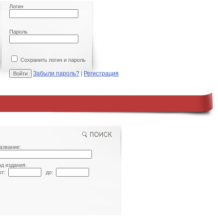
Логин
Пароль
Сохранить логин и пароль
Забыли пароль?
Регистрация
|
азвание:
од издания:
т:
до: