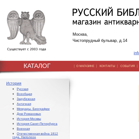
Москва,
Чистопрудный бульвар, д.14
inf
КАТАЛОГ
|
|
|
О МАГАЗИНЕ
КОНТАКТЫ
СОБЫТИЯ
История
♦
Русская
♦
Всеобщая
♦
Зарубежная
♦
Античная
♦
Мемуары. Биографии
♦
Дом Романовых
♦
История Москвы
♦
История Санкт-Петербурга
♦
Военная
♦
Отечественная война 1812
года. Наполеон