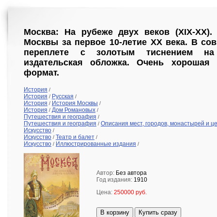
Москва: На рубеже двух веков (XIX-XX).
Москвы за первое 10-летие ХХ века. В с
переплете с золотым тиснением на
издательская обложка. Очень хорошая 
формат.
История
/
История
Русская
/
/
История
История Москвы
/
/
История
Дом Романовых
/
/
Путешествия и география
/
Путешествия и география
Описания мест, городов, монастырей и ц
/
Искусство
/
Искусство
Театр и балет
/
/
Искусство
Иллюстрированные издания
/
/
Автор:
Без автора
Год издания:
1910
Цена:
250000 руб.
В корзину
Купить сразу