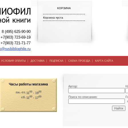
КОРЗИНА
Корзина пуста
8 (495) 625-90-90
+7(903) 723-69-19
+7(903) 721-71-77
o@rusbibliophile.ru
|
|
|
|
|
УСЛОВИЯ ОПЛАТЫ
ДОСТАВКА
ПОДПИСКА
СХЕМА ПРОЕЗДА
КАРТА САЙТА
Часы работы магазина
Автор:
Н
00
00
пн.-пт.
11
- 19
00
00
Поиск по описанию:
Г
сб.
11
- 17
о