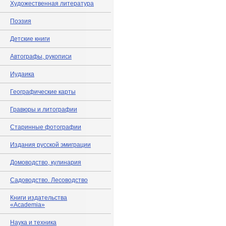
Художественная литература
Поэзия
Детские книги
Автографы, рукописи
Иудаика
Географические карты
Гравюры и литографии
Старинные фотографии
Издания русской эмиграции
Домоводство, кулинария
Садоводство. Лесоводство
Книги издательства
«Academia»
Наука и техника