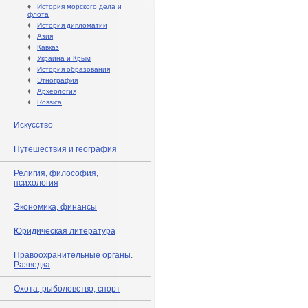
♦
История морского дела и
флота
♦
История дипломатии
♦
Азия
♦
Кавказ
♦
Украина и Крым
♦
История образования
♦
Этнография
♦
Археология
♦
Rossica
Искусство
Путешествия и география
Религия, философия,
психология
Экономика, финансы
Юридическая литература
Правоохранительные органы.
Разведка
Охота, рыболовство, спорт