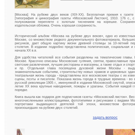
[Москва]: На рубеже двух веков (XIX-XX). Безплатная премия к газете
[типография и цинкография газеты «Московский Листок»], 1910. 176 с., 
полукожаном переплете с золотым тиснением на корешке. Сохранен
издательская обложка. Очень хорошая сохранность.
Исторический альбом «Москва на рубеже двух веков», одно из известны
Москве, со множеством редкого документального фотоматериала, больше
рисунков, дает общую картину жизни древней столицы за 10-летний пер
столетия. В издании подробно представлена политическая, социальная и 
начала ХХ в.в.
Для удобства читателей все события разделены на тематические главы.
Москве. Красочно описаны Московские гуляния, святки, православные пр
светские развлечения, лучшие рестораны и магазины, а также отдых и спорт
и пр. Отдельная глава посвящена духовной жизни Москвы - выд
знаменательным событиям, строительству новых храмов и церковных здан
театральная жизнь города - представлены все московские театры с их из
сцены, поэты и писатели. Показана жизнь города в трудные времена - во
русской революции 1905 г., именуемой в издании Московской смутой, опис
летие ХХ века крупные наводнения, пожары и ураганы. События каждой 
порядке.
Книга вышла как подарок для подписчиков газеты «Московский листок». Ве
многочисленными иллюстрациями, фототипиями и рисунками с видами Мос
портретами выдающихся деятелей той эпохи, множеством фотогр
произошедших на рубеже двух столетий.
задать вопрос