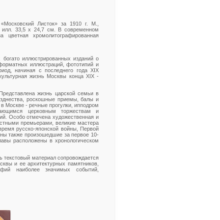
 «Московский Листок» за 1910 г. М.,
с илл. 33,5 х 24,7 см. В современном
а цветная хромолитографированная
х богато иллюстрированных изданий о
форматных иллюстраций, фототипий и
иод, начиная с последнего года XIХ
культурная жизнь Москвы конца ХIХ -
 Представлена жизнь царской семьи в
азднества, роскошные приемы, балы и
 в Москве - речные прогулки, ипподром
ающимся церковным торжествам и
ий. Особо отмечена художественная и
вестными премьерами, великие мастера
 время русско-японской войны, Первой
аны также произошедшие за первое 10-
главы расположены в хронологическом
сь текстовый материал сопровождается
квы и ее архитектурных памятников,
афий наиболее значимых событий,