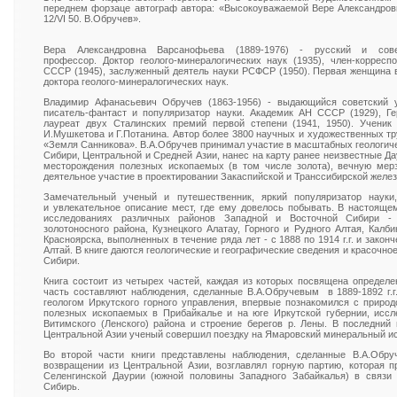
переднем форзаце автограф автора: «Высокоуважаемой Вере Александров
12/VI 50. В.Обручев».
Вера Александровна Варсанофьева (1889-1976) - русский и совет
профессор. Доктор геолого-минералогических наук (1935), член-корресп
СССР (1945), заслуженный деятель науки РСФСР (1950). Первая женщина 
доктора геолого-минералогических наук.
Владимир Афанасьевич Обручев (1863-1956) - выдающийся советский уче
писатель-фантаст и популяризатор науки. Академик АН СССР (1929), Ге
лауреат двух Сталинских премий первой степени (1941, 1950). Ученик
И.Мушкетова и Г.Потанина. Автор более 3800 научных и художественных тр
«Земля Санникова». В.А.Обручев принимал участие в масштабных геологич
Сибири, Центральной и Средней Азии, нанес на карту ранее неизвестные Д
месторождения полезных ископаемых (в том числе золота), вечную мер
деятельное участие в проектировании Закаспийской и Транссибирской желез
Замечательный ученый и путешественник, яркий популяризатор науки,
и увлекательное описание мест, где ему довелось побывать. В настояще
исследованиях различных районов Западной и Восточной Сибири - П
золотоносного района, Кузнецкого Алатау, Горного и Рудного Алтая, Калби
Красноярска, выполненных в течение ряда лет - с 1888 по 1914 г.г. и закон
Алтай. В книге даются геологические и географические сведения и красочное
Сибири.
Книга состоит из четырех частей, каждая из которых посвящена определ
часть составляют наблюдения, сделанные В.А.Обручевым в 1889-1892 г.г.
геологом Иркутского горного управления, впервые познакомился с приро
полезных ископаемых в Прибайкалье и на юге Иркутской губернии, иссл
Витимского (Ленского) района и строение берегов р. Лены. В последний
Центральной Азии ученый совершил поездку на Ямаровский минеральный ис
Во второй части книги представлены наблюдения, сделанные В.А.Обруче
возвращении из Центральной Азии, возглавлял горную партию, которая п
Селенгинской Даурии (южной половины Западного Забайкалья) в связи 
Сибирь.