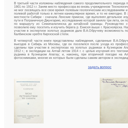
В третьей части изложены наблюдения самого продолжительного периода п
1901 по 1912 г.г. Заняв место профессора во вновь учрежденном Технологи
не мог посвящать все свое время полевым геологическим исследованиям и 
полевой работой только в летнее каникулярное время, и то не ежегодно. В
местности Сибири - сначала Ленские прииски, где выполнял детальное изу
пути в Пограничную Джунгарию, исследование которой заняло три лета, он п
по маршруту из Семипалатинска до китайской границы. Руководство ст
позволило ему посетить и изучить берега р. Енисея выше г. Красноярска. Н
участие в экспертизе золотых рудников дало В.А.Обручеву возможность по
Калбинском хребте Киргизской степи.
В четвертой части книги представлены наблюдения, сделанные В.А.Обру
выездов в Сибирь из Москвы, где он поселился после ухода из профес
сделаны при участии в экспертизах на золотых рудниках в Кузнецком А
1912 г.; в экспедиции на Алтай летом 1914 г. с целью изучения его текто
рудника в Кузнецком Алатау; и, наконец, при вторичной поездке на Ал
фотоснимками, многие их которых были сделаны самим автором в экспедиц
задать вопрос