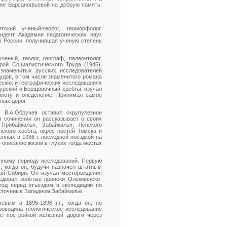
не Варсанофьевой на добрую память.
ский ученый-геолог, геоморфолог,
ондент Академии педагогических наук
в России, получившая ученую степень
ный, геолог, географ, палеонтолог,
рой Социалистического Труда (1945),
 знаменитых русских исследователей
удов, в том числе знаменитого романа
еских и географических исследованиях
аурский и Борщовочный хребты, изучал
злоту и оледенение. Принимал самое
ных дорог.
 В.А.Обручев оставил скрупулезное
м сочинении он рассказывает о своих
рибайкалья, Забайкалья, Ленского
нского хребта, окрестностей Томска и
ченных в 1936 г. последней поездкой на
 описание жизни в глухих тогда местах
енному периоду исследований. Первую
, когда он, будучи назначен штатным
дой Сибири. Он изучал месторождения
едовал золотые прииски Олекминско-
 год перед отъездом в экспедицию по
точник в Западном Забайкалье.
вым в 1895-1898 г.г., когда он, по
роводила геологическое исследование
с постройкой железной дороги через