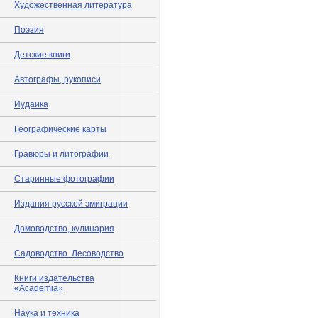
Художественная литература
Поэзия
Детские книги
Автографы, рукописи
Иудаика
Географические карты
Гравюры и литографии
Старинные фотографии
Издания русской эмиграции
Домоводство, кулинария
Садоводство. Лесоводство
Книги издательства
«Academia»
Наука и техника