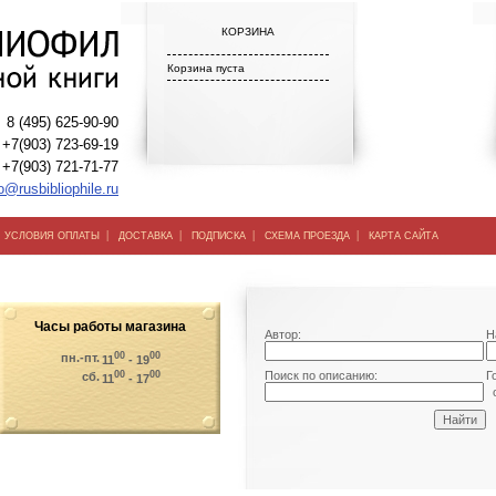
КОРЗИНА
Корзина пуста
8 (495) 625-90-90
+7(903) 723-69-19
+7(903) 721-71-77
o@rusbibliophile.ru
|
|
|
|
|
УСЛОВИЯ ОПЛАТЫ
ДОСТАВКА
ПОДПИСКА
СХЕМА ПРОЕЗДА
КАРТА САЙТА
Часы работы магазина
Автор:
Н
00
00
пн.-пт.
11
- 19
00
00
Поиск по описанию:
Г
сб.
11
- 17
о