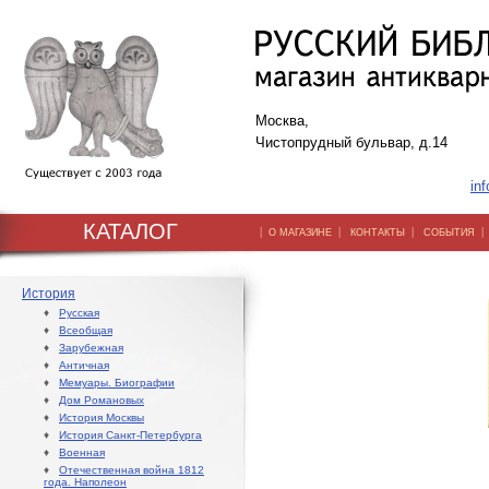
Москва,
Чистопрудный бульвар, д.14
inf
КАТАЛОГ
|
|
|
О МАГАЗИНЕ
КОНТАКТЫ
СОБЫТИЯ
История
♦
Русская
♦
Всеобщая
♦
Зарубежная
♦
Античная
♦
Мемуары. Биографии
♦
Дом Романовых
♦
История Москвы
♦
История Санкт-Петербурга
♦
Военная
♦
Отечественная война 1812
года. Наполеон