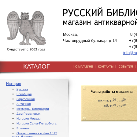
Москва,
8 (
Чистопрудный бульвар, д.14
+7(9
+7(9
info@ru
КАТАЛОГ
|
|
|
О МАГАЗИНЕ
КОНТАКТЫ
СОБЫТИЯ
История
♦
Русская
Часы работы магазина
♦
Всеобщая
♦
Зарубежная
00
00
пн.-пт.
11
- 19
♦
Античная
00
00
сб.
11
- 17
♦
Мемуары. Биографии
♦
Дом Романовых
♦
История Москвы
♦
История Санкт-Петербурга
♦
Военная
♦
Отечественная война 1812
года. Наполеон