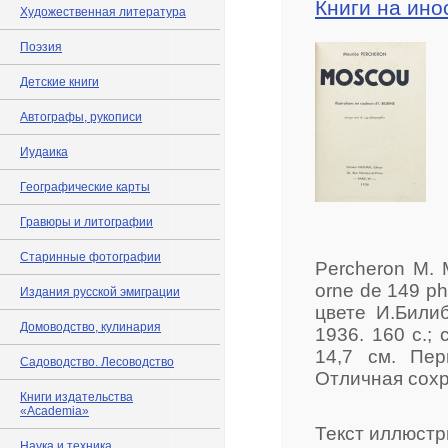
Книги на ино
Художественная литература
Поэзия
Детские книги
Автографы, рукописи
Иудаика
Географические карты
Гравюры и литографии
Старинные фотографии
Percheron M. Mo
orne de 149 p
Издания русской эмиграции
цвете И.Били
Домоводство, кулинария
1936. 160 с.; 
14,7 см. Пер
Садоводство. Лесоводство
Отличная сохр
Книги издательства
«Academia»
Текст иллюст
Наука и техника