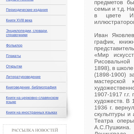
предметов бы
семьи и т.д. 
Периодические издания
в цвете И.
Книги XVIII века
иллюстратором
Энциклопедии, словари,
Иван Яковлев
справочники
график, книж
Фольклор
представитель
«Мир искусст
Плакаты
Рисовальной
Открытки
1898), в школ
(1898-1900) 
Литературоведение
мастерской 
художественн
Книговедение, библиография
1907-1917 г.г
Книги на церковно-славянском
художеств. В 
языке
1936 г. верну
Книги на иностранных языках
скульптуры и 
Театра оперы
А.С.Пушкина.
Ленинграде.