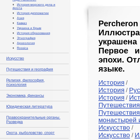
♦
История морского дела и
флота
♦
История дипломатии
♦
Азия
Percheron
♦
Кавказ
♦
Украина и Крым
Иллюстр
♦
История образования
♦
Этнография
украшена
♦
Археология
♦
Rossica
Первое и
эпохи. От
Искусство
языке.
Путешествия и география
Религия, философия,
История
/
психология
История
Рус
/
Экономика, финансы
История
Ис
/
Путешествия
Юридическая литература
Путешествия
Правоохранительные органы.
монастырей 
Разведка
Искусство
/
Охота, рыболовство, спорт
Искусство
И
/