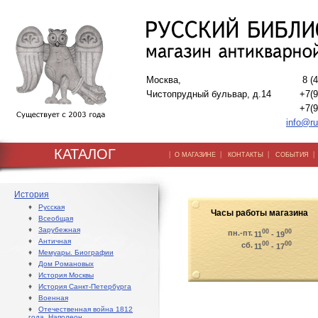
Москва,
8 (
Чистопрудный бульвар, д.14
+7(9
+7(9
info@ru
КАТАЛОГ
|
|
|
О МАГАЗИНЕ
КОНТАКТЫ
СОБЫТИЯ
История
♦
Русская
Часы работы магазина
♦
Всеобщая
♦
Зарубежная
00
00
пн.-пт.
11
- 19
♦
Античная
00
00
сб.
11
- 17
♦
Мемуары. Биографии
♦
Дом Романовых
♦
История Москвы
♦
История Санкт-Петербурга
♦
Военная
♦
Отечественная война 1812
года. Наполеон