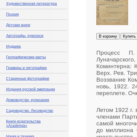
Художественная литература
Поэзия
Детские книги
Автографы, рукописи
В корзину
Купить
Иудаика
Процесс П. 
Географические карты
Луначарског
Коминтерна: К
Гравюры и литографии
Верх. Рев. Тр
Старинные фотографии
Воззвание Ком
новь, 1922. 
Издания русской эмиграции
переплете. Оч
Домоводство, кулинария
Летом 1922 г.
Садоводство. Лесоводство
членами Парти
Книги издательства
самой многочи
«Academia»
до миллиона 
крестьянства
Наука и техника