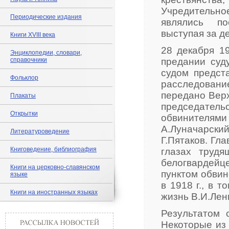
Учредительн
Периодические издания
являлись по
выступая за д
Книги XVIII века
28 декабря 1
Энциклопедии, словари,
справочники
предании суд
судом предст
Фольклор
расследование
передано Вер
Плакаты
председательс
Открытки
обвинителя
А.Луначарск
Литературоведение
Г.Пятаков. Гл
Книговедение, библиография
глазах труд
белогвардейц
Книги на церковно-славянском
пунктом обвин
языке
в 1918 г., в 
Книги на иностранных языках
жизнь В.И.Лен
Результатом 
Некоторые из 