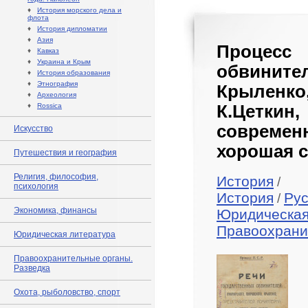
♦
История морского дела и
флота
♦
История дипломатии
♦
Азия
Процесс 
♦
Кавказ
♦
Украина и Крым
обвините
♦
История образования
♦
Этнография
Крыленк
♦
Археология
♦
Rossica
К.Цетки
современ
Искусство
хорошая с
Путешествия и география
Религия, философия,
История
/
психология
История
Рус
/
Экономика, финансы
Юридическая
Правоохрани
Юридическая литература
Правоохранительные органы.
Разведка
Охота, рыболовство, спорт