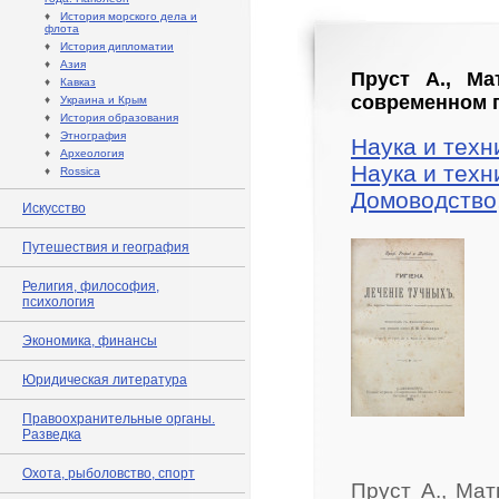
♦
История морского дела и
флота
♦
История дипломатии
♦
Азия
Пруст А., Ма
♦
Кавказ
современном п
♦
Украина и Крым
♦
История образования
♦
Этнография
Наука и техн
♦
Археология
Наука и техн
♦
Rossica
Домоводство
Искусство
Путешествия и география
Религия, философия,
психология
Экономика, финансы
Юридическая литература
Правоохранительные органы.
Разведка
Охота, рыболовство, спорт
Пруст А., Мат