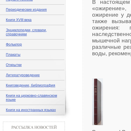
В настоящем
«ожирение»,
Периодические издания
ожирение у д
Книги XVIII века
также вызыв
ожирения: 
Энциклопедии, словари,
наследственн
справочники
мышечной наг
Фольклор
различные ре
воды, рекомен
Плакаты
Открытки
Литературоведение
Книговедение, библиография
Книги на церковно-славянском
языке
Книги на иностранных языках