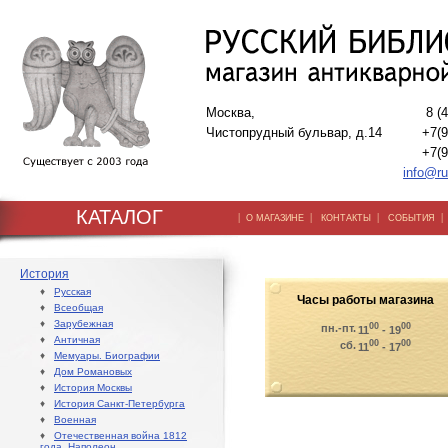
Москва,
8 (
Чистопрудный бульвар, д.14
+7(9
+7(9
info@ru
КАТАЛОГ
|
|
|
О МАГАЗИНЕ
КОНТАКТЫ
СОБЫТИЯ
История
♦
Русская
Часы работы магазина
♦
Всеобщая
♦
Зарубежная
00
00
пн.-пт.
11
- 19
♦
Античная
00
00
сб.
11
- 17
♦
Мемуары. Биографии
♦
Дом Романовых
♦
История Москвы
♦
История Санкт-Петербурга
♦
Военная
♦
Отечественная война 1812
года. Наполеон