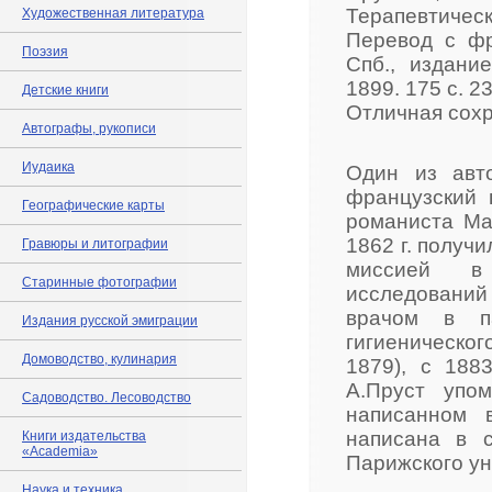
Терапевтическ
Художественная литература
Перевод с фр
Поэзия
Спб., издани
1899. 175 с. 
Детские книги
Отличная сохр
Автографы, рукописи
Иудаика
Один из авто
французский 
Географические карты
романиста Ма
1862 г. получи
Гравюры и литографии
миссией 
Старинные фотографии
исследовани
врачом в па
Издания русской эмиграции
гигиеническо
Домоводство, кулинария
1879), с 188
А.Пруст упо
Садоводство. Лесоводство
написанном 
написана в с
Книги издательства
«Academia»
Парижского ун
Наука и техника