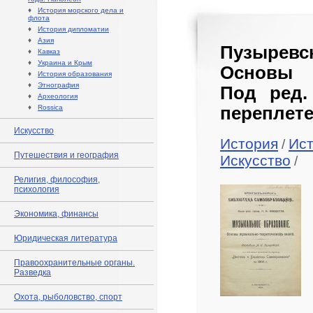
♦
История морского дела и
флота
♦
История дипломатии
♦
Азия
Пузыревс
♦
Кавказ
♦
Украина и Крым
Основы м
♦
История образования
♦
Этнография
Под ред. 
♦
Археология
♦
Rossica
переплете
Искусство
История
Ист
/
Путешествия и география
Искусство
/
Религия, философия,
психология
Экономика, финансы
Юридическая литература
Правоохранительные органы.
Разведка
Охота, рыболовство, спорт