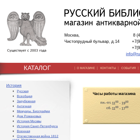
Москва,
8 (
Чистопрудный бульвар, д.14
+7(9
+7(9
info@ru
КАТАЛОГ
|
|
|
О МАГАЗИНЕ
КОНТАКТЫ
СОБЫТИЯ
История
♦
Русская
Часы работы магазина
♦
Всеобщая
♦
Зарубежная
00
00
пн.-пт.
11
- 19
♦
Античная
00
00
сб.
11
- 17
♦
Мемуары. Биографии
♦
Дом Романовых
♦
История Москвы
♦
История Санкт-Петербурга
♦
Военная
♦
Отечественная война 1812
года. Наполеон