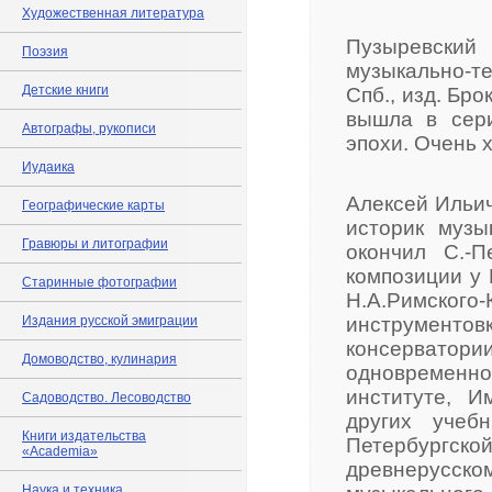
Художественная литература
Пузыревски
Поэзия
музыкально-те
Детские книги
Спб., изд. Бро
вышла в сери
Автографы, рукописи
эпохи. Очень 
Иудаика
Алексей Ильич
Географические карты
историк музык
Гравюры и литографии
окончил С.-П
композиции у 
Старинные фотографии
Н.А.Римского
Издания русской эмиграции
инструментовк
консервато
Домоводство, кулинария
одновременн
институте, И
Садоводство. Лесоводство
других учеб
Книги издательства
Петербургско
«Academia»
древнерусс
Наука и техника