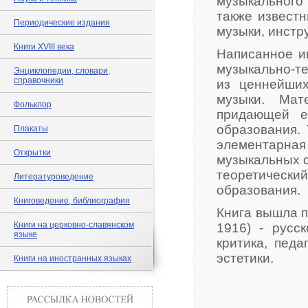
музыкального
также извест
Периодические издания
музыки, инстр
Книги XVIII века
Написанное и
музыкально-те
Энциклопедии, словари,
справочники
из ценнейши
музыки. Мат
Фольклор
придающей е
образования.
Плакаты
элементарная
Открытки
музыкальных с
теоретически
Литературоведение
образования.
Книговедение, библиография
Книга вышла п
Книги на церковно-славянском
1916) - русс
языке
критика, педа
эстетики.
Книги на иностранных языках