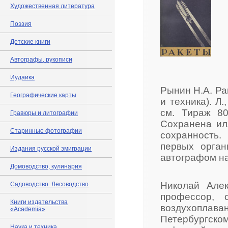
Художественная литература
Поэзия
Детские книги
Автографы, рукописи
Иудаика
Рынин Н.А. Ра
Географические карты
и техника). Л.
см. Тираж 80
Гравюры и литографии
Сохранена ил
Старинные фотографии
сохранность.
первых орган
Издания русской эмиграции
автографом на
Домоводство, кулинария
Николай Алек
Садоводство. Лесоводство
профессор, 
Книги издательства
воздухоплава
«Academia»
Петербургско
Наука и техника