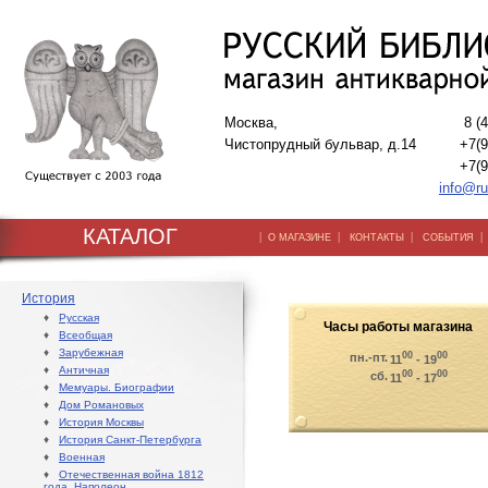
Москва,
8 (
Чистопрудный бульвар, д.14
+7(9
+7(9
info@ru
КАТАЛОГ
|
|
|
О МАГАЗИНЕ
КОНТАКТЫ
СОБЫТИЯ
История
♦
Русская
Часы работы магазина
♦
Всеобщая
♦
Зарубежная
00
00
пн.-пт.
11
- 19
♦
Античная
00
00
сб.
11
- 17
♦
Мемуары. Биографии
♦
Дом Романовых
♦
История Москвы
♦
История Санкт-Петербурга
♦
Военная
♦
Отечественная война 1812
года. Наполеон