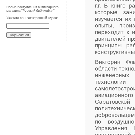
г.г. В книге 
Новые поступления антикварного
магазина "Русский библиофил"
которые зан
изучается их 
Укажите ваш электронный адрес:
опыты, прои
переходит к 
двигателей пр
принципы ра
конструктивны
Викторин Фл
области техно
инженерных 
технологии
самолетостр
авиационного
Саратовско
политехниче
добровольцем
по воздушно
Управления 
авиационной т