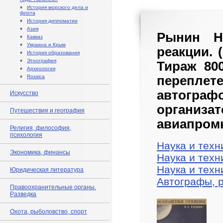
♦
История морского дела и
флота
♦
История дипломатии
♦
Азия
Рынин Н
♦
Кавказ
♦
Украина и Крым
реакции. (
♦
История образования
♦
Этнография
Тираж 80
♦
Археология
♦
Rossica
переплете
автограф
Искусство
орга
Путешествия и география
авиапром
Религия, философия,
психология
Наука и техн
Экономика, финансы
Наука и техн
Наука и техн
Юридическая литература
Автографы, 
Правоохранительные органы.
Разведка
Охота, рыболовство, спорт