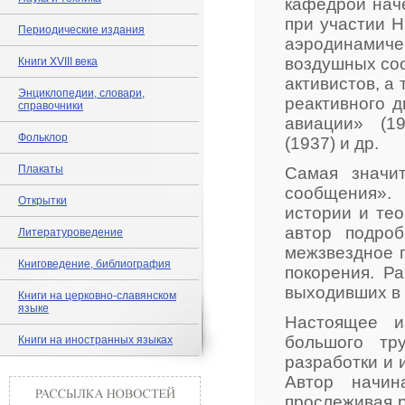
кафедрой наче
при участии Н
Периодические издания
аэродинамич
воздушных соо
Книги XVIII века
активистов, а
Энциклопедии, словари,
реактивного д
справочники
авиации» (1
Фольклор
(1937) и др.
Плакаты
Самая значи
сообщения».
Открытки
истории и тео
автор подро
Литературоведение
межзвездное п
Книговедение, библиография
покорения. Р
выходивших в 
Книги на церковно-славянском
языке
Настоящее и
большого тр
Книги на иностранных языках
разработки и 
Автор начин
прослеживая р