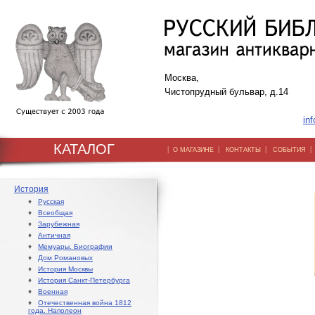
Москва,
Чистопрудный бульвар, д.14
inf
КАТАЛОГ
|
|
|
О МАГАЗИНЕ
КОНТАКТЫ
СОБЫТИЯ
История
♦
Русская
♦
Всеобщая
♦
Зарубежная
♦
Античная
♦
Мемуары. Биографии
♦
Дом Романовых
♦
История Москвы
♦
История Санкт-Петербурга
♦
Военная
♦
Отечественная война 1812
года. Наполеон