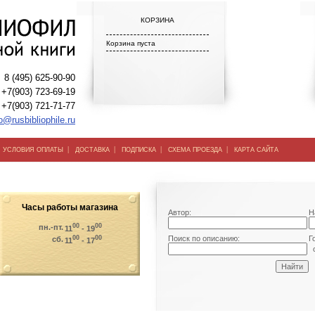
КОРЗИНА
Корзина пуста
8 (495) 625-90-90
+7(903) 723-69-19
+7(903) 721-71-77
o@rusbibliophile.ru
|
|
|
|
|
УСЛОВИЯ ОПЛАТЫ
ДОСТАВКА
ПОДПИСКА
СХЕМА ПРОЕЗДА
КАРТА САЙТА
Часы работы магазина
Автор:
Н
00
00
пн.-пт.
11
- 19
00
00
Поиск по описанию:
Г
сб.
11
- 17
о