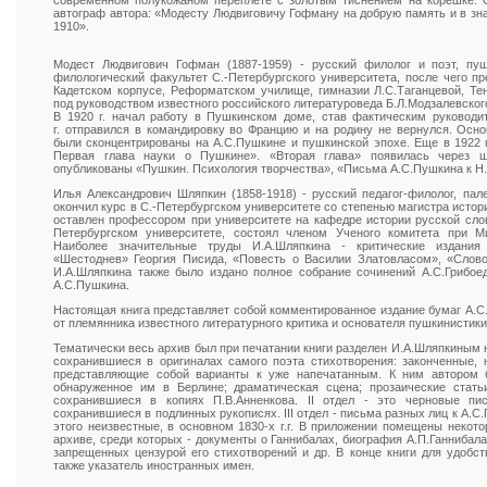
современном полукожаном переплете с золотым тиснением на корешке. О
автограф автора: «Модесту Людвиговичу Гофману на добрую память и в зна
1910».
Модест Людвигович Гофман (1887-1959) - русский филолог и поэт, пушк
филологический факультет С.-Петербургского университета, после чего п
Кадетском корпусе, Реформатском училище, гимназии Л.С.Таганцевой, Т
под руководством известного российского литературоведа Б.Л.Модзалевског
В 1920 г. начал работу в Пушкинском доме, став фактическим руководи
г. отправился в командировку во Францию и на родину не вернулся. Ос
были сконцентрированы на А.С.Пушкине и пушкинской эпохе. Еще в 1922 г
Первая глава науки о Пушкине». «Вторая глава» появилась через
опубликованы «Пушкин. Психология творчества», «Письма А.С.Пушкина к Н.
Илья Александрович Шляпкин (1858-1918) - русский педагог-филолог, пале
окончил курс в С.-Петербургском университете со степенью магистра истор
оставлен профессором при университете на кафедре истории русской слове
Петербургском университете, состоял членом Ученого комитета при М
Наиболее значительные труды И.А.Шляпкина - критические издания 
«Шестоднев» Георгия Писида, «Повесть о Василии Златовласом», «Слово
И.А.Шляпкина также было издано полное собрание сочинений А.С.Грибое
А.С.Пушкина.
Настоящая книга представляет собой комментированное издание бумаг А.
от племянника известного литературного критика и основателя пушкинистики
Тематически весь архив был при печатании книги разделен И.А.Шляпкиным н
сохранившиеся в оригиналах самого поэта стихотворения: законченные, 
представляющие собой варианты к уже напечатанным. К ним автором б
обнаруженное им в Берлине; драматическая сцена; прозаические статьи
сохранившиеся в копиях П.В.Анненкова. II отдел - это черновые п
сохранившиеся в подлинных рукописях. III отдел - письма разных лиц к А.С
этого неизвестные, в основном 1830-х г.г. В приложении помещены некот
архиве, среди которых - документы о Ганнибалах, биография А.П.Ганнибал
запрещенных цензурой его стихотворений и др. В конце книги для удобс
также указатель иностранных имен.