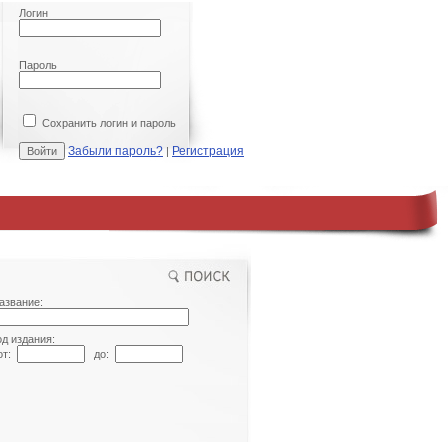
Логин
Пароль
Сохранить логин и пароль
Забыли пароль?
Регистрация
|
азвание:
од издания:
т:
до: