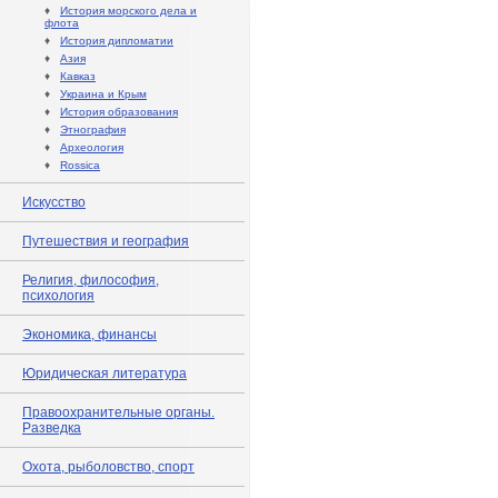
♦
История морского дела и
флота
♦
История дипломатии
♦
Азия
♦
Кавказ
♦
Украина и Крым
♦
История образования
♦
Этнография
♦
Археология
♦
Rossica
Искусство
Путешествия и география
Религия, философия,
психология
Экономика, финансы
Юридическая литература
Правоохранительные органы.
Разведка
Охота, рыболовство, спорт