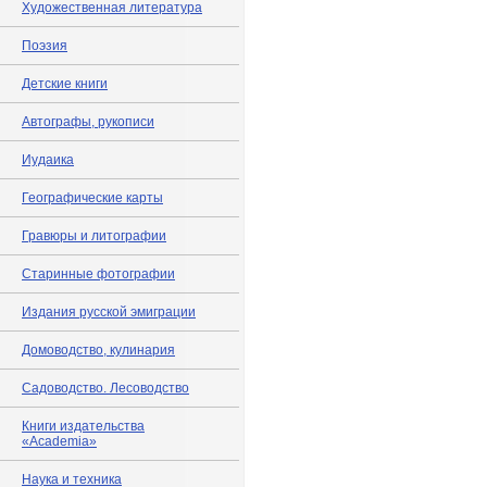
Художественная литература
Поэзия
Детские книги
Автографы, рукописи
Иудаика
Географические карты
Гравюры и литографии
Старинные фотографии
Издания русской эмиграции
Домоводство, кулинария
Садоводство. Лесоводство
Книги издательства
«Academia»
Наука и техника