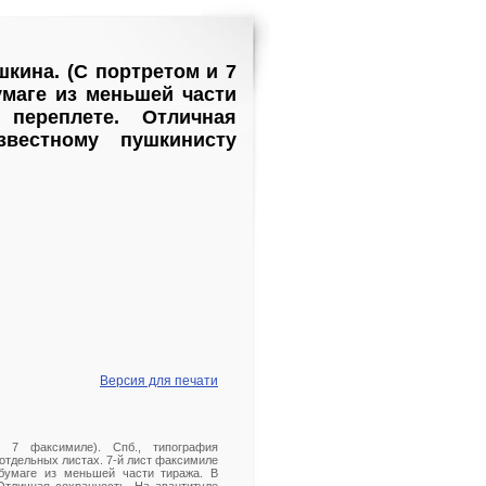
кина. (С портретом и 7
бумаге из меньшей части
переплете. Отличная
звестному пушкинисту
Версия для печати
 7 факсимиле). Спб., типография
на отдельных листах. 7-й лист факсимиле
 бумаге из меньшей части тиража. В