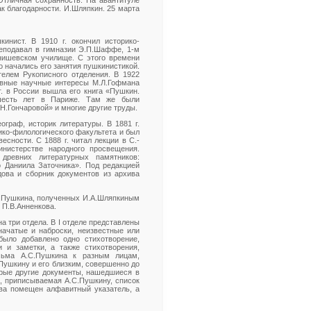
тличная сохранность. На авантитуле
к благодарности. И.Шляпкин. 25 марта
инист. В 1910 г. окончил историко-
реподавал в гимназии Э.П.Шаффе, 1-м
енишевском училище. С этого времени
о начались его занятия пушкинистикой.
телем Рукописного отделения. В 1922
новные научные интересы М.Л.Гофмана
. в России вышла его книга «Пушкин.
 шесть лет в Париже. Там же были
Н.Гончаровой» и многие другие труды.
ограф, историк литературы. В 1881 г.
ико-филологического факультета и был
сности. С 1888 г. читал лекции в С.-
инистерстве народного просвещения.
древних литературных памятников:
 Даниила Заточника». Под редакцией
дова и сборник документов из архива
С.Пушкина, полученных И.А.Шляпкиным
 П.В.Анненкова.
а три отдела. В I отделе представлены
начатые и наброски, неизвестные или
ыло добавлено одно стихотворение,
 и заметки, а также стихотворения,
исьма А.С.Пушкина к разным лицам,
.Пушкину и его близким, совершенно до
орые другие документы, нашедшиеся в
а, приписываемая А.С.Пушкину, список
тва помещен алфавитный указатель, а