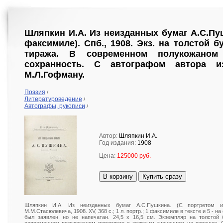
Шляпкин И.А. Из неизданных бумаг А.С.Пуш
факсимиле). Спб., 1908. Экз. на толстой 
тиража. В современном полукожаном 
сохранность. С автографом автора и
М.Л.Гофману.
Поэзия
/
Литературоведение
/
Автографы, рукописи
/
Автор:
Шляпкин И.А.
Год издания:
1908
Цена:
125000 руб.
В корзину
Купить сразу
Шляпкин И.А. Из неизданных бумаг А.С.Пушкина. (С портретом и
М.М.Стасюлевича, 1908. XV, 368 c.; 1 л. портр.; 1 факсимиле в тексте и 5 - 
был заявлен, но не напечатан. 24,5 х 16,5 см. Экземпляр на толстой