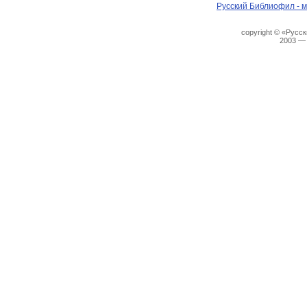
Русский Библиофил - м
copyright © «Русс
2003 —