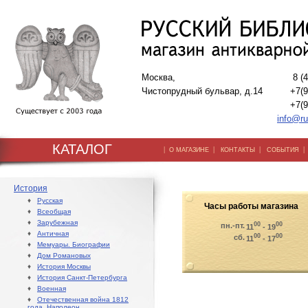
Москва,
8 (
Чистопрудный бульвар, д.14
+7(9
+7(9
info@ru
КАТАЛОГ
|
|
|
О МАГАЗИНЕ
КОНТАКТЫ
СОБЫТИЯ
История
♦
Русская
Часы работы магазина
♦
Всеобщая
♦
Зарубежная
00
00
пн.-пт.
11
- 19
♦
Античная
00
00
сб.
11
- 17
♦
Мемуары. Биографии
♦
Дом Романовых
♦
История Москвы
♦
История Санкт-Петербурга
♦
Военная
♦
Отечественная война 1812
года. Наполеон