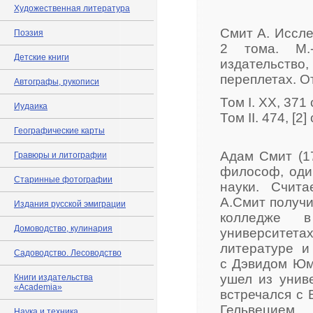
Художественная литература
Смит А. Иссле
Поэзия
2 тома. М.-
Детские книги
издательство,
переплетах. О
Автографы, рукописи
Том I. ХХ, 371 с
Иудаика
Том II. 474, [2] 
Географические карты
Адам Смит (1
Гравюры и литографии
философ, оди
Старинные фотографии
науки. Счита
А.Смит получи
Издания русской эмиграции
колледже 
Домоводство, кулинария
университет
литературе и
Садоводство. Лесоводство
с Дэвидом Юмо
ушел из униве
Книги издательства
«Academia»
встречался с
Гельвецием.
Наука и техника