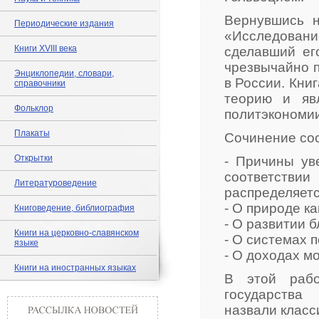
Вернувшись н
Периодические издания
«Исследован
Книги XVIII века
сделавший ег
чрезвычайно п
Энциклопедии, словари,
в России. Кни
справочники
теорию и яв
Фольклор
политэкономии
Плакаты
Сочинение сост
Открытки
- Причины ув
соответствии
Литературоведение
распределяетс
- О природе к
Книговедение, библиография
- О развитии 
Книги на церковно-славянском
- О системах 
языке
- О доходах м
Книги на иностранных языках
В этой рабо
государст
назвали класс