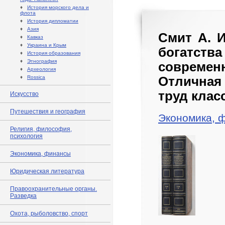
♦
История морского дела и
флота
♦
История дипломатии
♦
Азия
Смит А. 
♦
Кавказ
♦
Украина и Крым
богатств
♦
История образования
♦
Этнография
совреме
♦
Археология
♦
Rossica
Отличная
труд клас
Искусство
Путешествия и география
Экономика, 
Религия, философия,
психология
Экономика, финансы
Юридическая литература
Правоохранительные органы.
Разведка
Охота, рыболовство, спорт