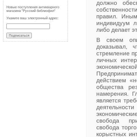
должно обес
Новые поступления антикварного
собственност
магазина "Русский библиофил"
правил. Иным
Укажите ваш электронный адрес:
индивидуум л
либо делает э
В своем опи
доказывал, ч
стремление пр
личных интер
экономичес
Предпринимат
действием «н
общества ре
намерения. Г
является треб
деятельност
экономически
свобода пр
свобода торго
корыстных инт