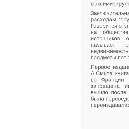
максимизирует
Заключитель
расходам госу
Говорится о р
на обществе
источников 
называет г
недвижимост
предметы потр
Первое издан
А.Смита книг
во Франции 
запрещена и
вышло после 
была переведен
переиздавалас