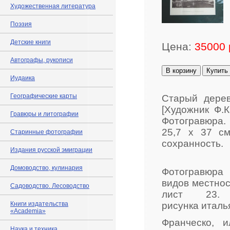
Художественная литература
Поэзия
Детские книги
Цена:
35000 
Автографы, рукописи
В корзину
Купить
Иудаика
Географические карты
Старый дерев
[Художник Ф.К
Гравюры и литографии
Фотогравюра.
25,7 х 37 см
Старинные фотографии
сохранность.
Издания русской эмиграции
Домоводство, кулинария
Фотогравюра
видов местнос
Садоводство. Лесоводство
лист 23. 
Книги издательства
рисунка италь
«Academia»
Франческо, 
Наука и техника