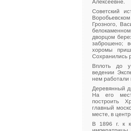
Алексеевне.
Советский ис
Воробьевском 
Грозного, Ва
белокаменном
дворцом бере
заброшено; в
хоромы приш
Сохранились 
Вплоть до у
ведении Экспе
нем работали 
Деревянный д
На его мес
построить Х
главный моск
месте, в центр
В 1896 г. к 
императриц