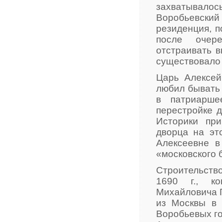
захватывалос
Воробьевский 
резиденция, п
после очере
отстраивать в
существовало 
Царь Алексей
любил бывать 
в патриарше
перестройке 
Историки при
дворца на эт
Алексеевне в
«московского 
Строительство
1690 г., к
Михайловича П
из Москвы в 
Воробьевых го