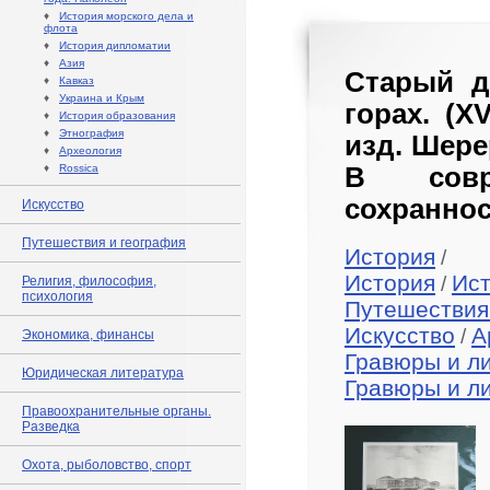
♦
История морского дела и
флота
♦
История дипломатии
♦
Азия
Старый д
♦
Кавказ
♦
Украина и Крым
горах. (XV
♦
История образования
♦
Этнография
изд. Шере
♦
Археология
♦
Rossica
В совр
сохраннос
Искусство
Путешествия и география
История
/
История
Ис
/
Религия, философия,
психология
Путешествия
Искусство
А
/
Экономика, финансы
Гравюры и л
Юридическая литература
Гравюры и л
Правоохранительные органы.
Разведка
Охота, рыболовство, спорт