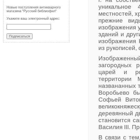
уникальное 
Новые поступления антикварного
магазина "Русский библиофил"
местностей, х
Укажите ваш электронный адрес:
прежние вид
изображения 
зданий и дру
изображения К
из рукописей, 
Изображенный
загородных р
царей и ро
территории 
названанных т
Воробьево бы
Софьей Вито
великокняже
деревянный дв
становится с
Василия III. 
В связи с тем