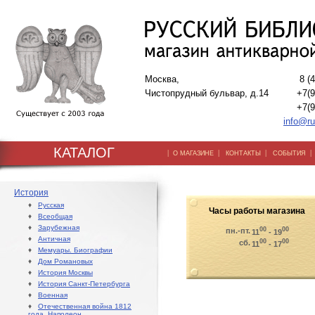
Москва,
8 (
Чистопрудный бульвар, д.14
+7(9
+7(9
info@ru
КАТАЛОГ
|
|
|
О МАГАЗИНЕ
КОНТАКТЫ
СОБЫТИЯ
История
♦
Русская
Часы работы магазина
♦
Всеобщая
♦
Зарубежная
00
00
пн.-пт.
11
- 19
♦
Античная
00
00
сб.
11
- 17
♦
Мемуары. Биографии
♦
Дом Романовых
♦
История Москвы
♦
История Санкт-Петербурга
♦
Военная
♦
Отечественная война 1812
года. Наполеон