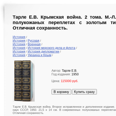
Тарле Е.В. Крымская война. 2 тома. М.-Л
полукожаных переплетах с золотым ти
Отличная сохранность.
История
/
История
Русская
/
/
История
Военная
/
/
История
История морского дела и флота
/
/
История
История дипломатии
/
/
История
Украина и Крым
/
/
Автор:
Тарле Е.В.
Год издания:
1950
Цена:
115000 руб.
В корзину
Купить сразу
Тарле Е.В. Крымская война. Второе исправленное и дополненное издание. 
наук СССР, 1950. 21,5 х 14 см. В современных полукожаных переплета
Отличная сохранность.