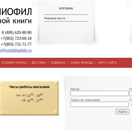
КОРЗИНА
Корзина пуста
8 (495) 625-90-90
+7(903) 723-69-19
+7(903) 721-71-77
o@rusbibliophile.ru
|
|
|
|
|
УСЛОВИЯ ОПЛАТЫ
ДОСТАВКА
ПОДПИСКА
СХЕМА ПРОЕЗДА
КАРТА САЙТА
Часы работы магазина
Автор:
Н
00
00
пн.-пт.
11
- 19
00
00
Поиск по описанию:
Г
сб.
11
- 17
о