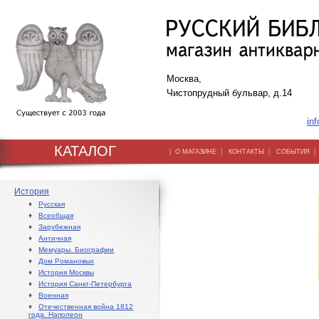
Москва,
Чистопрудный бульвар, д.14
inf
КАТАЛОГ
|
|
|
О МАГАЗИНЕ
КОНТАКТЫ
СОБЫТИЯ
История
♦
Русская
♦
Всеобщая
♦
Зарубежная
♦
Античная
♦
Мемуары. Биографии
♦
Дом Романовых
♦
История Москвы
♦
История Санкт-Петербурга
♦
Военная
♦
Отечественная война 1812
года. Наполеон