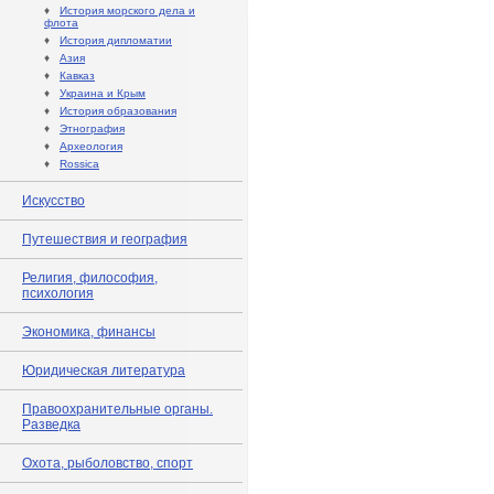
♦
История морского дела и
флота
♦
История дипломатии
♦
Азия
♦
Кавказ
♦
Украина и Крым
♦
История образования
♦
Этнография
♦
Археология
♦
Rossica
Искусство
Путешествия и география
Религия, философия,
психология
Экономика, финансы
Юридическая литература
Правоохранительные органы.
Разведка
Охота, рыболовство, спорт