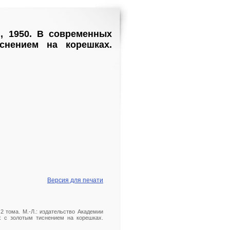
., 1950. В современных
снением на корешках.
Версия для печати
2 тома. М.-Л.: издательство Академии
х с золотым тиснением на корешках.