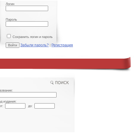
Логин
Пароль
Сохранить логин и пароль
Забыли пароль?
Регистрация
|
азвание:
од издания:
т:
до: