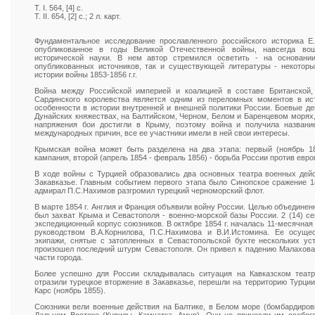
Т. I. 564, [4] с.
Т. II. 654, [2] с.; 2 л. карт.
Фундаментальное исследование прославленного российского историка Е
опубликованное в годы Великой Отечественной войны, навсегда во
исторической науки. В нем автор стремился осветить - на основани
опубликованных источников, так и существующей литературы - некотор
истории войны 1853-1856 г.г.
Война между Российской империей и коалицией в составе Британской,
Сардинского королевства является одним из переломных моментов в и
особенности в истории внутренней и внешней политики России. Боевые де
Дунайских княжествах, на Балтийском, Черном, Белом и Баренцевом морях,
напряжения бои достигли в Крыму, поэтому война и получила названи
международных причин, все ее участники имели в ней свои интересы.
Крымская война может быть разделена на два этапа: первый (ноябрь 18
кампания, второй (апрель 1854 - февраль 1856) - борьба России против евро
В ходе войны с Турцией образовались два основных театра военных дей
Закавказье. Главным событием первого этапа было Синопское сражение 18 
адмирал П.С.Нахимов разгромил турецкий черноморский флот.
В марте 1854 г. Англия и Франция объявили войну России. Целью объединен
был захват Крыма и Севастополя - военно-морской базы России. 2 (14) се
экспедиционный корпус союзников. В октябре 1854 г. началась 11-месячная
руководством В.А.Корнилова, П.С.Нахимова и В.И.Истомина. Ее осуще
экипажи, снятые с затопленных в Севастопольской бухте нескольких уст
произошел последний штурм Севастополя. Он привел к падению Малахова
части города.
Более успешно для России складывалась ситуация на Кавказском театр
отразили турецкое вторжение в Закавказье, перешли на территорию Турции,
Карс (ноябрь 1855).
Союзники вели военные действия на Балтике, в Белом море (бомбардиров