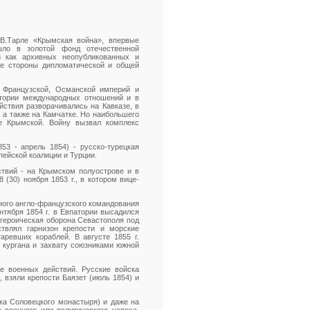
.В.Тарле «Крымская война», впервые
шло в золотой фонд отечественной
и как архивных неопубликованных и
ые стороны дипломатической и общей
 Французской, Османской империй и
стории международных отношений и в
йствия разворачивались на Кавказe, в
 а также на Камчатке. Но наибольшего
е Крымской. Войну вызвал комплекс
53 - апрель 1854) - русско-турецкая
пейской коалиции и Турции.
ствий - на Крымском полуострове и в
(30) ноября 1853 г., в котором вице-
ного англо-французского командования
нтября 1854 г. в Евпатории высадился
 героическая оборона Севастополя под
ствлял гарнизон крепости и морские
аревших кораблей. В августе 1855 г.
 кургана и захвату союзниками южной
е военных действий. Русские войска
 взяли крепости Баязет (июль 1854) и
ка Соловецкого монастыря) и даже на