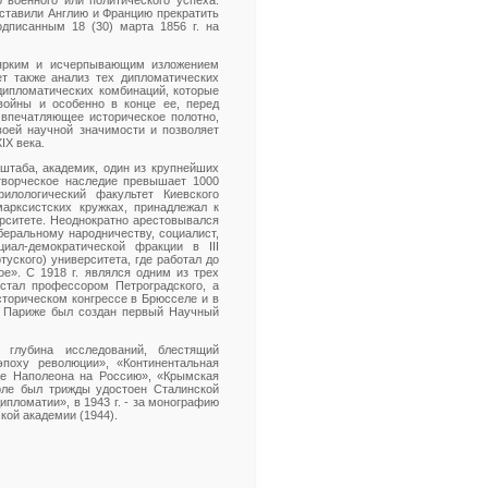
 военного или политического успеха.
аставили Англию и Францию прекратить
дписанным 18 (30) марта 1856 г. на
 ярким и исчерпывающим изложением
ет также анализ тех дипломатических
дипломатических комбинаций, которые
войны и особенно в конце ее, перед
впечатляющее историческое полотно,
воей научной значимости и позволяет
IX века.
сштаба, академик, один из крупнейших
творческое наследие превышает 1000
илологический факультет Киевского
марксистских кружках, принадлежал к
рситете. Неоднократно арестовывался
беральному народничеству, социалист,
ал-демократической фракции в III
уского) университета, где работал до
е». С 1918 г. являлся одним из трех
стал профессором Петроградского, а
сторическом конгрессе в Брюсселе и в
е в Париже был создан первый Научный
, глубина исследований, блестящий
поху революции», «Континентальная
ие Наполеона на Россию», «Крымская
рле был трижды удостоен Сталинской
дипломатии», в 1943 г. - за монографию
кой академии (1944).