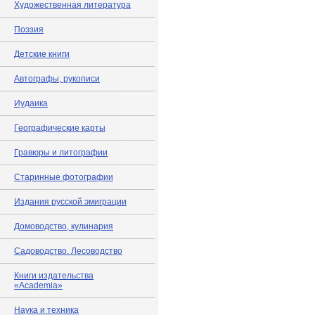
Художественная литература
Поэзия
Детские книги
Автографы, рукописи
Иудаика
Географические карты
Гравюры и литографии
Старинные фотографии
Издания русской эмиграции
Домоводство, кулинария
Садоводство. Лесоводство
Книги издательства
«Academia»
Наука и техника