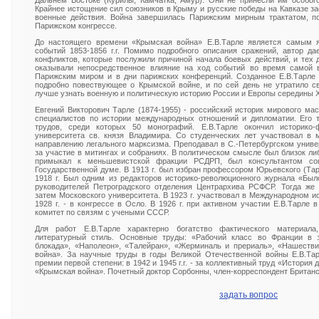
Дальнем Востоке (Курилы, Камчатка, Амур). Они не принесли им особого
Крайнее истощение сил союзников в Крыму и русские победы на Кавказе з
военные действия. Война завершилась Парижским мирным трактатом, по
Парижском конгрессе.
До настоящего времени «Крымская война» Е.В.Тарле является самым
событий 1853-1856 г.г. Помимо подробного описания сражений, автор да
конфликтов, которые послужили причиной начала боевых действий, и тех 
оказывали непосредственное влияние на ход событий во время самой 
Парижским миром и в дни парижских конференций. Созданное Е.В.Тарле 
подробно повествующее о Крымской войне, и по сей день не утратило с
лучше узнать военную и политическую историю России и Европы середины X
Евгений Викторович Тарле (1874-1955) - российский историк мирового ма
специалистов по истории международных отношений и дипломатии. Его 
трудов, среди которых 50 монографий. Е.В.Тарле окончил историко-ф
университета св. князя Владимира. Со студенческих лет участвовал в 
направлению легального марксизма. Преподавал в С.-Петербургском униве
за участие в митингах и собраниях. В политическом смысле был близок ли
примыкал к меньшевистской фракции РСДРП, был консультантом соци
Государственной думе. В 1913 г. был избран профессором Юрьевского (Тарт
1918 г. Был одним из редакторов историко-революционного журнала «Было
руководителей Петроградского отделения Центрархива РСФСР. Тогда же 
затем Московского университета. В 1923 г. участвовал в Международном и
1928 г. - в конгрессе в Осло. В 1926 г. при активном участии Е.В.Тарл
комитет по связям с учеными СССР.
Для работ Е.В.Тарле характерно богатство фактического материала
литературный стиль. Основные труды: «Рабочий класс во Франции в э
блокада», «Наполеон», «Талейран», «Жерминаль и прериаль», «Нашеств
война». За научные труды в годы Великой Отечественной войны Е.В.Та
премии первой степени: в 1942 и 1945 г.г. - за коллективный труд «История 
«Крымская война». Почетный доктор Сорбонны, член-корреспондент Британс
задать вопрос