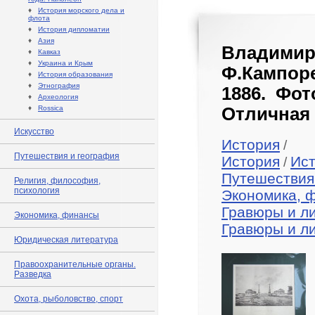
♦
История морского дела и
флота
♦
История дипломатии
♦
Азия
Владимирс
♦
Кавказ
♦
Украина и Крым
Ф.Кампоре
♦
История образования
♦
Этнография
1886. Фот
♦
Археология
♦
Rossica
Отличная 
Искусство
История
/
Путешествия и география
История
Ис
/
Путешествия
Религия, философия,
психология
Экономика, 
Гравюры и л
Экономика, финансы
Гравюры и л
Юридическая литература
Правоохранительные органы.
Разведка
Охота, рыболовство, спорт