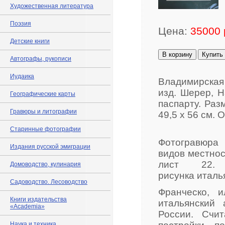
Художественная литература
Поэзия
Цена:
35000 
Детские книги
В корзину
Купить
Автографы, рукописи
Иудаика
Владимирская 
изд. Шерер, Н
Географические карты
паспарту. Раз
Гравюры и литографии
49,5 х 56 см. 
Старинные фотографии
Фотогравюра
Издания русской эмиграции
видов местнос
лист 22. 
Домоводство, кулинария
рисунка италь
Садоводство. Лесоводство
Франческо, 
Книги издательства
итальянский 
«Academia»
России. Счи
Наука и техника