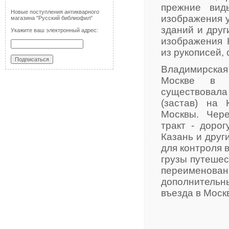
прежние вид
Новые поступления антикварного
изображения 
магазина "Русский библиофил"
зданий и дру
Укажите ваш электронный адрес:
изображения К
из рукописей, 
Владимирска
Москве в р
существовала 
(застав) на
Москвы. Чер
тракт - доро
Казань и други
для контроля 
грузы путешес
переимено
дополнительн
въезда в Моск