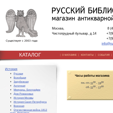
Москва,
8 (
Чистопрудный бульвар, д.14
+7(9
+7(9
info@ru
КАТАЛОГ
|
|
|
О МАГАЗИНЕ
КОНТАКТЫ
СОБЫТИЯ
История
♦
Русская
Часы работы магазина
♦
Всеобщая
♦
Зарубежная
00
00
пн.-пт.
11
- 19
♦
Античная
00
00
сб.
11
- 17
♦
Мемуары. Биографии
♦
Дом Романовых
♦
История Москвы
♦
История Санкт-Петербурга
♦
Военная
♦
Отечественная война 1812
года. Наполеон