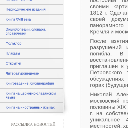
постройки п
своими карт
Периодические издания
1812 г. Сдела
своей докум
Книги XVIII века
панорамного
Энциклопедии, словари,
Кремля и моск
справочники
После взяти
Фольклор
разрушений 
погибла. В 
Плакаты
восстановле
Открытки
приглашен к 
Петровского 
Литературоведение
обсуждениях
Книговедение, библиография
горах (будуще
Книги на церковно-славянском
Николай Алек
языке
московский п
половины XIX 
Книги на иностранных языках
г. на собств
уникальное 
местностей, х