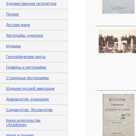
Художественная литература
Поэзия
Детские книги
Автографы, рукописи
Иудаика
Географические карты
Гравюры и литографии
Старинные фотографии
Издания русской эмиграции
Домоводство, кулинария
Садоводство. Лесоводство
Книги издательства
«Academia»
Наука и техника