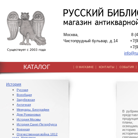
Москва,
8 (
Чистопрудный бульвар, д.14
+7(9
+7(9
info@ru
КАТАЛОГ
|
|
|
О МАГАЗИНЕ
КОНТАКТЫ
СОБЫТИЯ
История
♦
Русская
♦
Всеобщая
♦
Зарубежная
♦
Античная
♦
Мемуары. Биографии
В рубрик
♦
Дом Романовых
предста
продукция
♦
История Москвы
планы, 
♦
История Санкт-Петербурга
освеща
♦
Военная
историю
истори
♦
Отечественная война 1812
связанны
года. Наполеон