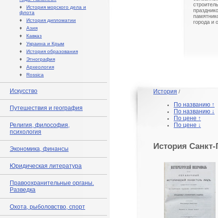
строител
♦
История морского дела и
праздник
флота
памятни
♦
История дипломатии
города и 
♦
Азия
♦
Кавказ
♦
Украина и Крым
♦
История образования
♦
Этнография
♦
Археология
♦
Rossica
Искусство
История
/
По названию ↑
Путешествия и география
По названию ↓
По цене ↑
Религия, философия,
По цене ↓
психология
История Санкт-
Экономика, финансы
Юридическая литература
Правоохранительные органы.
Разведка
Охота, рыболовство, спорт