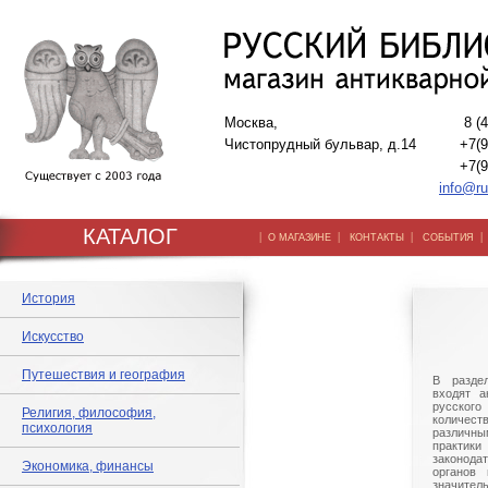
Москва,
8 (
Чистопрудный бульвар, д.14
+7(9
+7(9
info@ru
КАТАЛОГ
|
|
|
О МАГАЗИНЕ
КОНТАКТЫ
СОБЫТИЯ
История
Искусство
Путешествия и география
В разде
входят а
русского
Религия, философия,
количе
психология
различны
практик
законод
Экономика, финансы
органов 
значит