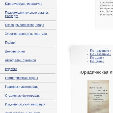
специал
Юридическая литература
философи
интересу
выступл
Правоохранительные органы.
ораторов.
Разведка
Охота, рыболовство, спорт
Художественная литература
Поэзия
По названию ↑
Детские книги
По названию ↓
По цене ↑
Автографы, рукописи
По цене ↓
Иудаика
Юридическая л
Географические карты
Гравюры и литографии
Старинные фотографии
Издания русской эмиграции