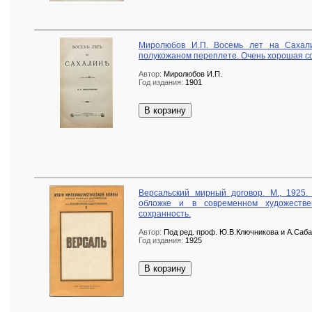
Миролюбов И.П. Восемь лет на Сахали
полукожаном переплете. Очень хорошая с
Автор:
Миролюбов И.П.
Год издания:
1901
В корзину
Версальский мирный договор. М., 1925.
обложке и в современном художеств
сохранность.
Автор:
Под ред. проф. Ю.В.Ключникова и А.Саб
Год издания:
1925
В корзину