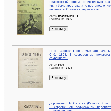
Белостокский погром. - Шлиссельбург: Каз
Книга была арестована по постановлению
переплете. Отличная сохранность.
Автор:
Владимиров В.Е.
Год издания:
1906
В корзину
Горон. Записки Горона, бывшаго началь
Спб., 1898. В современном полукожа
сохранность.
Автор:
Горон
Год издания:
1898
В корзину
Дорошевич В.М. Сахалин. (Каторга). 2 част
В современном полукожаном переплет
Первое издание.