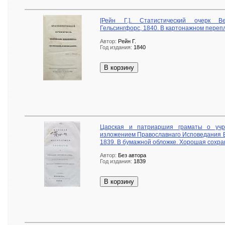
[Рейн Г.]. Статистический очерк В
Гельсингфорс, 1840. В картонажном переп
Автор:
Рейн Г.
Год издания:
1840
В корзину
Царская и патриаршия граматы о учр
изложением Православнаго Исповедания В
1839. В бумажной обложке. Хорошая сохра
Автор:
Без автора
Год издания:
1839
В корзину