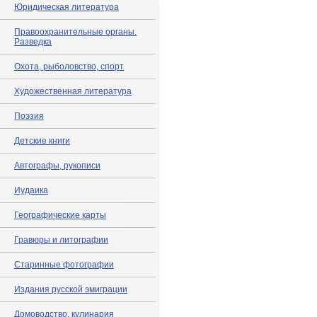
Юридическая литература
Правоохранительные органы.
Разведка
Охота, рыболовство, спорт
Художественная литература
Поэзия
Детские книги
Автографы, рукописи
Иудаика
Географические карты
Гравюры и литографии
Старинные фотографии
Издания русской эмиграции
Домоводство, кулинария