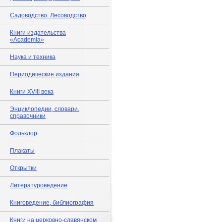
Садоводство. Лесоводство
Книги издательства
«Academia»
Наука и техника
Периодические издания
Книги XVIII века
Энциклопедии, словари,
справочники
Фольклор
Плакаты
Открытки
Литературоведение
Книговедение, библиография
Книги на церковно-славянском