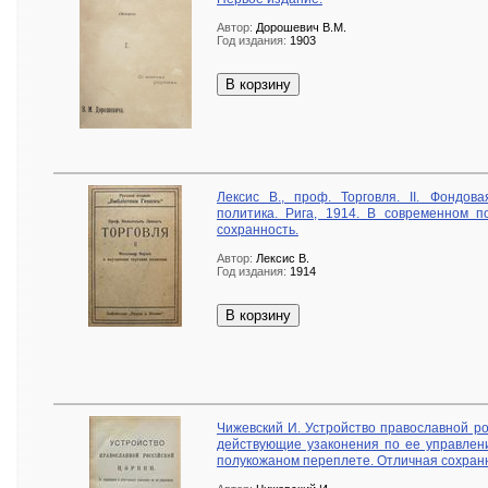
Автор:
Дорошевич В.М.
Год издания:
1903
В корзину
Лексис В., проф. Торговля. II. Фондов
политика. Рига, 1914. В современном п
сохранность.
Автор:
Лексис В.
Год издания:
1914
В корзину
Чижевский И. Устройство православной ро
действующие узаконения по ее управлени
полукожаном переплете. Отличная сохран