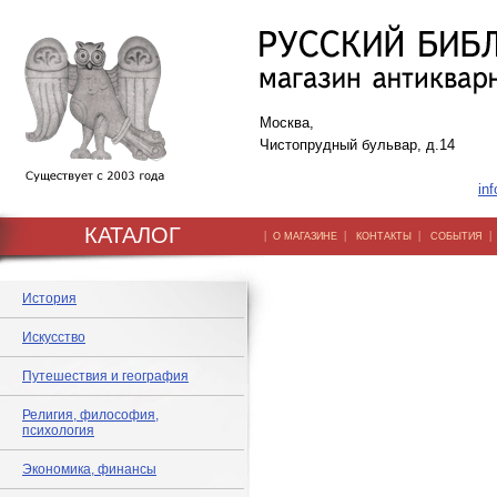
Москва,
Чистопрудный бульвар, д.14
inf
КАТАЛОГ
|
|
|
О МАГАЗИНЕ
КОНТАКТЫ
СОБЫТИЯ
История
Искусство
Путешествия и география
Религия, философия,
психология
Экономика, финансы