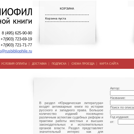
КОРЗИНА
Корзина пуста
8 (495) 625-90-90
+7(903) 723-69-19
+7(903) 721-71-77
o@rusbibliophile.ru
|
|
|
|
|
УСЛОВИЯ ОПЛАТЫ
ДОСТАВКА
ПОДПИСКА
СХЕМА ПРОЕЗДА
КАРТА САЙТА
Автор:
Название:
В раздел «Юридическая литература»
входят антикварные книги по истории
Поиск по описа
русского и западного права. Большое
количество изданий посвящено
Год издания:
различным аспектам судебных реформ и
практики работы местных и высших
от:
законодательных и исполнительных
органов власти. Раздел представляет
значительный интерес как для