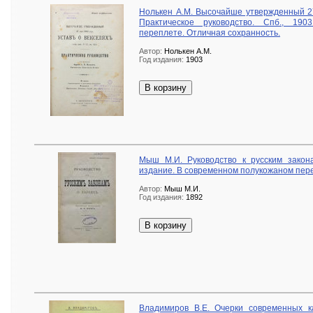
Нолькен А.М. Высочайше утвержденный 27
Практическое руководство. Спб., 19
переплете. Отличная сохранность.
Автор:
Нолькен А.М.
Год издания:
1903
В корзину
Мыш М.И. Руководство к русским закона
издание. В современном полукожаном пере
Автор:
Мыш М.И.
Год издания:
1892
В корзину
Владимиров В.Е. Очерки современных ка