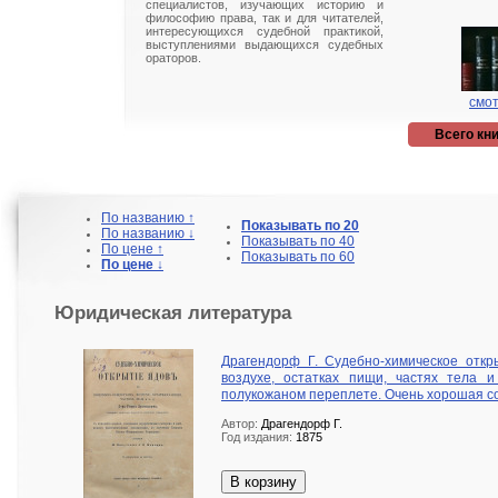
специалистов, изучающих историю и
философию права, так и для читателей,
интересующихся судебной практикой,
выступлениями выдающихся судебных
ораторов.
смот
Всего кни
По названию ↑
Показывать по 20
По названию ↓
Показывать по 40
По цене ↑
Показывать по 60
По цене ↓
Юридическая литература
Драгендорф Г. Судебно-химическое откр
воздухе, остатках пищи, частях тела и
полукожаном переплете. Очень хорошая с
Автор:
Драгендорф Г.
Год издания:
1875
В корзину