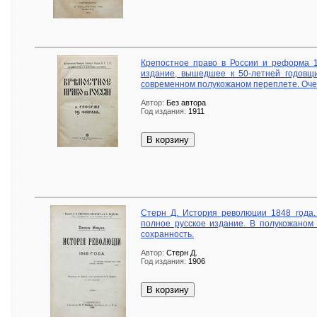
Крепостное право в России и реформа 1
издание, вышедшее к 50-летней годовщи
современном полукожаном переплете. Оче
Автор:
Без автора
Год издания:
1911
В корзину
Стерн Д. История революции 1848 года. 
полное русское издание. В полукожаном
сохранность.
Автор:
Стерн Д.
Год издания:
1906
В корзину