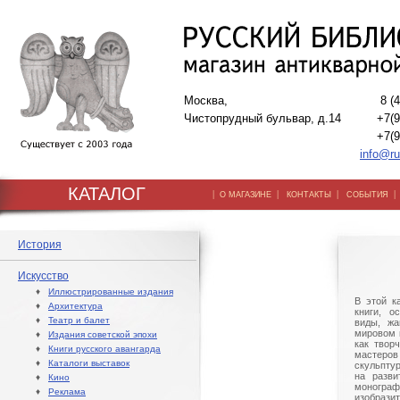
Москва,
8 (
Чистопрудный бульвар, д.14
+7(9
+7(9
info@ru
КАТАЛОГ
|
|
|
О МАГАЗИНЕ
КОНТАКТЫ
СОБЫТИЯ
История
Искусство
♦
Иллюстрированные издания
В этой к
♦
Архитектура
книги, о
♦
Театр и балет
виды, жа
мировом 
♦
Издания советской эпохи
как твор
♦
Книги русского авангарда
мастер
♦
Каталоги выставок
скульпту
на разви
♦
Кино
моногра
♦
Реклама
изобраз