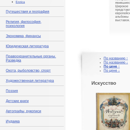
♦
Erotica
явившиес
Широк
предст
Путешествия и география
европейс
альбом
выставок.
Религия, философия,
психология
Экономика, финансы
Юридическая литература
Правоохранительные органы.
По названию ↑
Разведка
По названию ↓
По цене ↑
Охота, рыболовство, спорт
По цене ↓
Художественная литература
Искусство
Поэзия
Детские книги
Автографы, рукописи
Иудаика