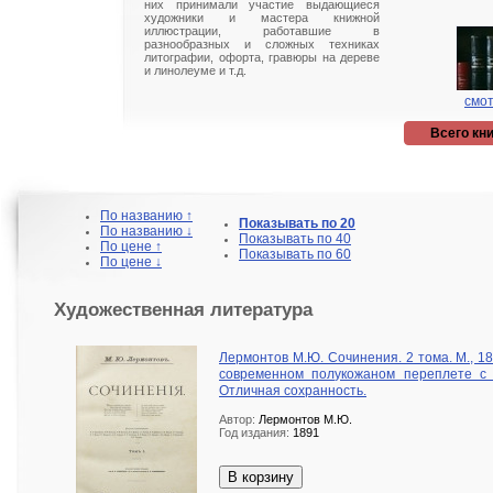
них принимали участие выдающиеся
художники и мастера книжной
иллюстрации, работавшие в
разнообразных и сложных техниках
литографии, офорта, гравюры на дереве
и линолеуме и т.д.
смот
Всего кни
По названию ↑
Показывать по 20
По названию ↓
Показывать по 40
По цене ↑
Показывать по 60
По цене ↓
Художественная литература
Лермонтов М.Ю. Сочинения. 2 тома. М., 1
современном полукожаном переплете с
Отличная сохранность.
Автор:
Лермонтов М.Ю.
Год издания:
1891
В корзину