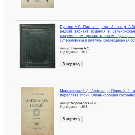
Пушкин А.С. Пиковая дама. Иллюстр. А.Бе
редкий вариант издания в цельнокожа
современном цельнотканевом футляре.
суперобложка и футляр. Коллекционная со
Автор:
Пушкин А.С.
Год издания:
1911
В корзину
Мережковский Д. Александр Первый. 2 то
переплете эпохи. Очень хорошая сохранно
Автор:
Мережковский Д.
Год издания:
1913
В корзину