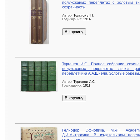
полукожаных переплетах с золотым ти
сохранность.
Автор:
Толстой Л.Н.
Год издания:
1914
В корзину
Тургенев И.С. Полное собрание сочине
полукожаных переплетах эпохи раб
переплетчика А.А.Шнеля. Золотые обрезы.
Автор:
Тургенев И.С.
Год издания:
1911
В корзину
Гелиодор. Эфиопика. М.-Л.: Acade
Д.И.Митрохина. В издательском пере
сохранность.