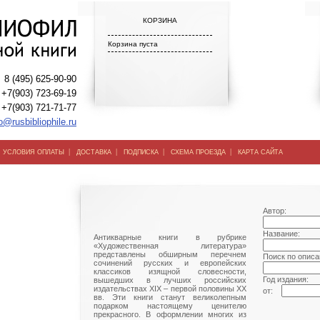
КОРЗИНА
Корзина пуста
8 (495) 625-90-90
+7(903) 723-69-19
+7(903) 721-71-77
o@rusbibliophile.ru
|
|
|
|
|
УСЛОВИЯ ОПЛАТЫ
ДОСТАВКА
ПОДПИСКА
СХЕМА ПРОЕЗДА
КАРТА САЙТА
Автор:
Название:
Антикварные книги в рубрике
«Художественная литература»
представлены обширным перечнем
Поиск по описа
сочинений русских и европейских
классиков изящной словесности,
Год издания:
вышедших в лучших российских
издательствах XIX – первой половины ХХ
от:
вв. Эти книги станут великолепным
подарком настоящему ценителю
прекрасного. В оформлении многих из