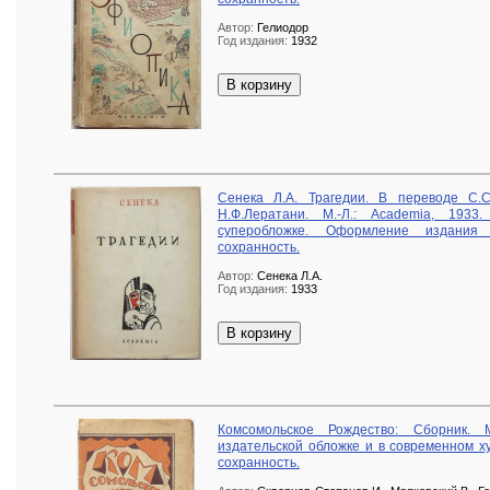
Автор:
Гелиодор
Год издания:
1932
В корзину
Сенека Л.А. Трагедии. В переводе С.С
Н.Ф.Лератани. М.-Л.: Academia, 193
суперобложке. Оформление издания П
сохранность.
Автор:
Сенека Л.А.
Год издания:
1933
В корзину
Комсомольское Рождество: Сборник. 
издательской обложке и в современном 
сохранность.