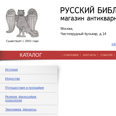
Москва,
Чистопрудный бульвар, д.14
inf
КАТАЛОГ
|
|
|
О МАГАЗИНЕ
КОНТАКТЫ
СОБЫТИЯ
История
Искусство
Путешествия и география
Религия, философия,
психология
Экономика, финансы