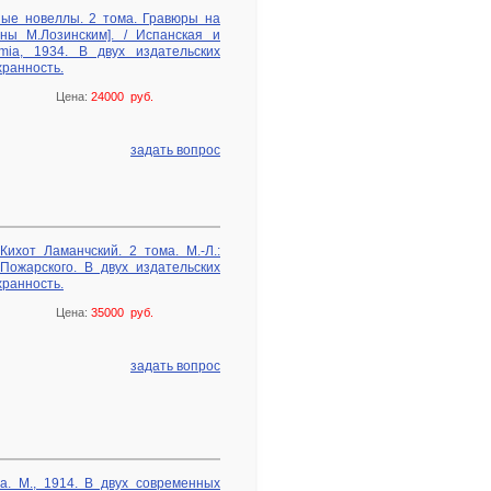
ные новеллы. 2 тома. Гравюры на
ны М.Лозинским]. / Испанская и
emia, 1934. В двух издательских
хранность.
Цена:
24000 руб.
задать вопрос
ихот Ламанчский. 2 тома. М.-Л.:
Пожарского. В двух издательских
хранность.
Цена:
35000 руб.
задать вопрос
а. М., 1914. В двух современных