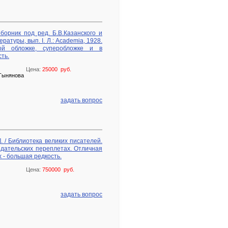
орник под ред. Б.В.Казанского и
атуры, вып. I. Л.: Academia, 1928.
ой обложке, суперобложке и в
ть.
Цена:
25000 руб.
.Тынянова
задать вопрос
. / Библиотека великих писателей.
издательских переплетах. Отличная
 - большая редкость.
Цена:
750000 руб.
задать вопрос