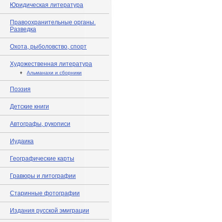
Юридическая литература
Правоохранительные органы.
Разведка
Охота, рыболовство, спорт
Художественная литература
♦
Альманахи и сборники
Поэзия
Детские книги
Автографы, рукописи
Иудаика
Географические карты
Гравюры и литографии
Старинные фотографии
Издания русской эмиграции