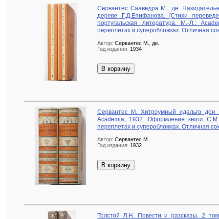
Сервантес Сааведра М., де. Назидатель
дереве Г.Д.Епифанова. [Стихи переведе
португальская литература. М.-Л.: Acad
переплетах и суперобложках. Отличная со
Автор:
Сервантес М., де.
Год издания:
1934
В корзину
Сервантес М. Хитроумный идальго дон К
Academia, 1932. Оформление книги С.М.
переплетах и суперобложках. Отличная со
Автор:
Сервантес М.
Год издания:
1932
В корзину
Толстой Л.Н. Повести и разсказы. 2 том