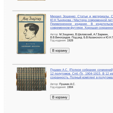
Михаил Зощенко: Статьи и материалы. Сб
Ю.Н.Тынянова. / Мастера современной литер
Прижизненное издание. В издательск
современном футляре. Хорошая сохраннос
Автор:
М.Зощенко, В.Шкловский, А.Г.Бармин,
В.В.Виноградов. Под ред. Б.В.Казанского и Ю.Н
Год издания:
1928
В корзину
Пушкин А.С. [Полное собрание сочинений]
12 полутомов. Спб.-Пг., 1904-1915. В 12 
сохранность. Полный комплект в полутомах
Автор:
Пушкин А.С.
Год издания:
1904
В корзину