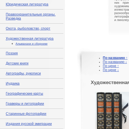
них при
Юридическая литература
художн
иллюс
разнооб
Правоохранительные органы.
литограф
Разведка
и линолеу
Охота, рыболовство, спорт
Художественная литература
♦
Альманахи и сборники
Поэзия
По названию ↑
По названию ↓
Детские книги
По цене ↑
По цене ↓
Автографы, рукописи
Художественная
Иудаика
Географические карты
Гравюры и литографии
Старинные фотографии
Издания русской эмиграции