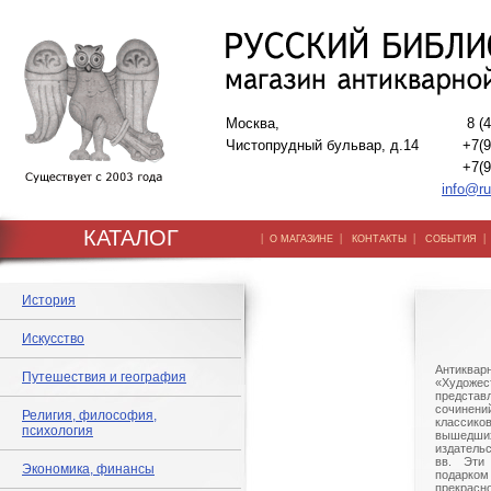
Москва,
8 (
Чистопрудный бульвар, д.14
+7(9
+7(9
info@ru
КАТАЛОГ
|
|
|
О МАГАЗИНЕ
КОНТАКТЫ
СОБЫТИЯ
История
Искусство
Антикв
Путешествия и география
«Худож
предста
сочинен
Религия, философия,
классик
психология
вышедш
издательс
вв. Эти
Экономика, финансы
подарк
прекрасн