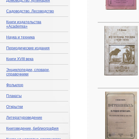
Домоводство, кулинария
Садоводство. Лесоводство
Книги издательства
«Academia»
Наука и техника
Периодические издания
Книги XVIII века
Энциклопедии, словари,
справочники
Фольклор
Плакаты
Открытки
Литературоведение
Книговедение, библиография