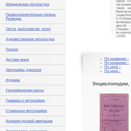
одной ст
Юридическая литература
заслужив
такие, к
Брокга
Правоохранительные органы.
энцикло
Разведка
С.Н.Южак
великору
другой, 
Охота, рыболовство, спорт
словари, 
историче
(1836).
Художественная литература
Поэзия
По названию ↑
Детские книги
По названию ↓
По цене ↑
Автографы, рукописи
По цене ↓
Иудаика
Энциклопедии, 
Географические карты
Гравюры и литографии
Старинные фотографии
Издания русской эмиграции