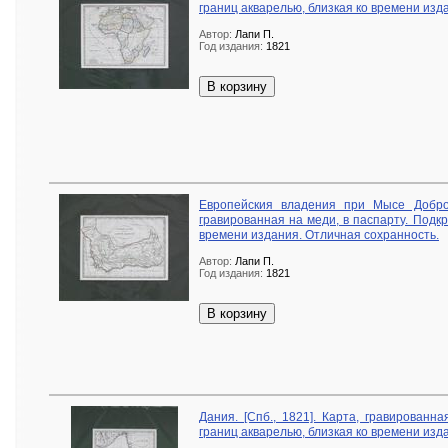
границ акварелью, близкая ко времени изд
Автор:
Лапи П.
Год издания:
1821
В корзину
Европейския владения при Мысе Доброй
гравированная на меди, в паспарту. Подкр
времени издания. Отличная сохранность.
Автор:
Лапи П.
Год издания:
1821
В корзину
Дания. [Спб., 1821]. Карта, гравированн
границ акварелью, близкая ко времени изд