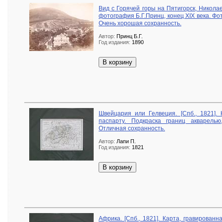
Вид с Горячей горы на Пятигорск, Николае
фотография Б.Г.Принц, конец XIX века. Фо
Очень хорошая сохранность.
Автор:
Принц Б.Г.
Год издания:
1890
В корзину
Швейцария или Гелвеция. [Спб., 1821]. 
паспарту. Подкраска границ акварель
Отличная сохранность.
Автор:
Лапи П.
Год издания:
1821
В корзину
Африка. [Спб., 1821]. Карта, гравированн