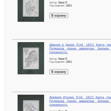
Автор:
Лапи П.
Год издания:
1821
В корзину
Швеция и Дания. [Спб., 1821]. Карта, гр
Подкраска границ акварелью, близкая
сохранность.
Автор:
Лапи П.
Год издания:
1821
В корзину
Древняя Италия. [Спб., 1821]. Карта, гр
Подкраска границ акварелью, близкая
сохранность.