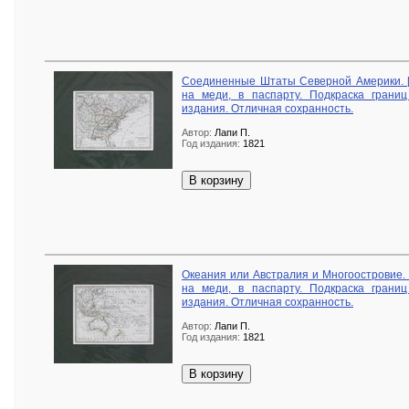
Соединенные Штаты Северной Америки. [С
на меди, в паспарту. Подкраска границ
издания. Отличная сохранность.
Автор:
Лапи П.
Год издания:
1821
В корзину
Океания или Австралия и Многоостровие. [
на меди, в паспарту. Подкраска границ
издания. Отличная сохранность.
Автор:
Лапи П.
Год издания:
1821
В корзину