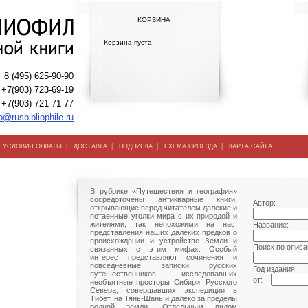
КОРЗИНА
Корзина пуста
8 (495) 625-90-90
+7(903) 723-69-19
+7(903) 721-71-77
o@rusbibliophile.ru
|
|
|
|
|
УСЛОВИЯ ОПЛАТЫ
ДОСТАВКА
ПОДПИСКА
СХЕМА ПРОЕЗДА
КАРТА САЙТА
В рубрике «Путешествия и география»
сосредоточены антикварные книги,
Автор:
открывающие перед читателем далекие и
потаенные уголки мира с их природой и
жителями, так непохожими на нас,
Название:
представления наших далеких предков о
происхождении и устройстве Земли и
Поиск по описа
связанных с этим мифах. Особый
интерес представляют сочинения и
повседневные записки русских
Год издания:
путешественников, исследовавших
от:
необъятные просторы Сибири, Русского
Севера, совершавших экспедиции в
Тибет, на Тянь-Шань и далеко за пределы
родной земли. Отдельным видом