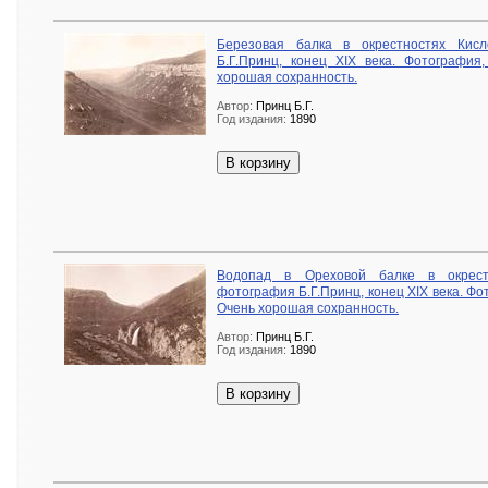
Березовая балка в окрестностях Кисл
Б.Г.Принц, конец XIX века. Фотография
хорошая сохранность.
Автор:
Принц Б.Г.
Год издания:
1890
В корзину
Водопад в Ореховой балке в окрестн
фотография Б.Г.Принц, конец XIX века. Фо
Очень хорошая сохранность.
Автор:
Принц Б.Г.
Год издания:
1890
В корзину