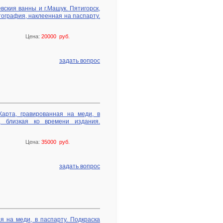
вския ванны и г.Машук. Пятигорск,
тография, наклеенная на паспарту.
Цена:
20000 руб.
задать вопрос
Карта, гравированная на меди, в
ю, близкая ко времени издания.
Цена:
35000 руб.
задать вопрос
ая на меди, в паспарту. Подкраска