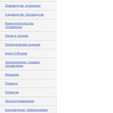
Домоводство, кулинария
Садоводство. Лесоводство
Книги издательства
«Academia»
Наука и техника
Периодические издания
Книги XVIII века
Энциклопедии, словари,
справочники
Фольклор
Плакаты
Открытки
Литературоведение
Книговедение, библиография