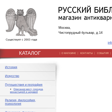
Москва,
Чистопрудный бульвар, д.14
inf
КАТАЛОГ
|
|
|
О МАГАЗИНЕ
КОНТАКТЫ
СОБЫТИЯ
История
Искусство
Путешествия и география
♦
Описания мест, городов,
монастырей и церквей
Религия, философия,
психология