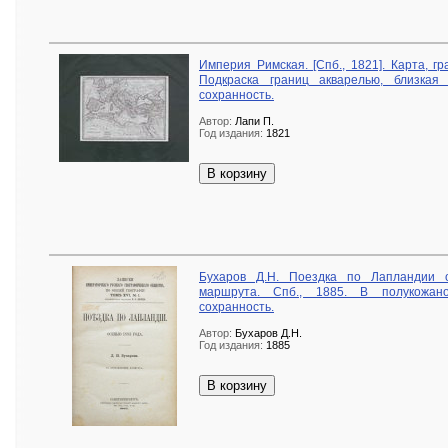
Империя Римская. [Спб., 1821]. Карта, г
Подкраска границ акварелью, близкая
сохранность.
Автор:
Лапи П.
Год издания:
1821
В корзину
Бухаров Д.Н. Поездка по Лапландии 
маршрута. Спб., 1885. В полукожан
сохранность.
Автор:
Бухаров Д.Н.
Год издания:
1885
В корзину