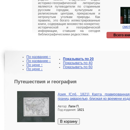
историко-географической литературы
являются путеводители по старинным
русским городам, культурным и
религиозным центрам, прекрасным и
нетронутым уголкам природы. Как
правило, это богато иллюстрированные
книги, содержащие множество конкретно-
смот
исторической и географической
информации, ставшие на сегодня
библиографическими редкостями.
Всего кни
По названию ↑
Показывать по 20
По названию ↓
Показывать по 40
По цене ↑
Показывать по 60
По цене ↓
Путешествия и география
Азия. [Спб., 1821]. Карта, гравированна
границ акварелью, близкая ко времени изд
Автор:
Лапи П.
Год издания:
1821
В корзину