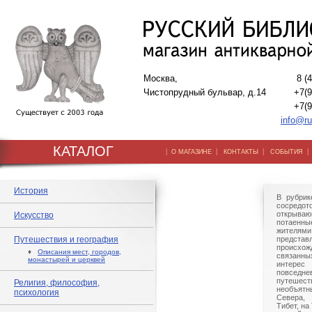
Москва,
8 (
Чистопрудный бульвар, д.14
+7(9
+7(9
info@ru
КАТАЛОГ
|
|
|
О МАГАЗИНЕ
КОНТАКТЫ
СОБЫТИЯ
История
В рубрик
сосредо
открываю
Искусство
потаенны
жителям
Путешествия и география
представ
происхож
♦
Описания мест, городов,
связанн
монастырей и церквей
интерес
повсед
путешес
Религия, философия,
необъятн
психология
Севера,
Тибет, на