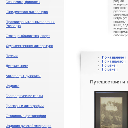
родной
Экономика, финансы
историко
являются
русски
Юридическая литература
религио
нетрону
правило,
Правоохранительные органы.
книги, со
Разведка
истори
информа
библиогр
Охота, рыболовство, спорт
Художественная литература
Поэзия
По названию ↑
По названию ↓
По цене ↑
Детские книги
По цене ↓
Автографы, рукописи
Путешествия и 
Иудаика
Географические карты
Гравюры и литографии
Старинные фотографии
Издания русской эмиграции