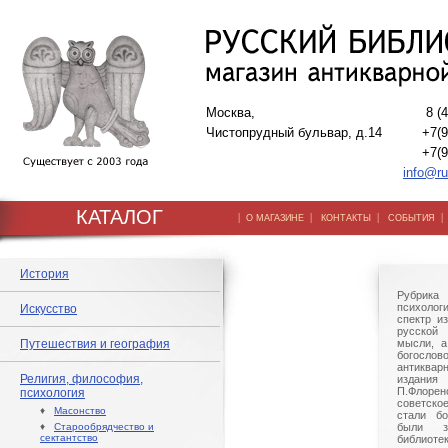
Москва,
8 (
Чистопрудный бульвар, д.14
+7(9
+7(9
info@ru
КАТАЛОГ
|
|
|
О МАГАЗИНЕ
КОНТАКТЫ
СОБЫТИЯ
История
Рубрик
психоло
Искусство
спектр и
русской
Путешествия и география
мысли, а
богослово
антиквар
Религия, философия,
издания 
П.Флорен
психология
советско
♦
Масонство
стали бо
♦
Старообрядчество и
были з
сектантство
библиот