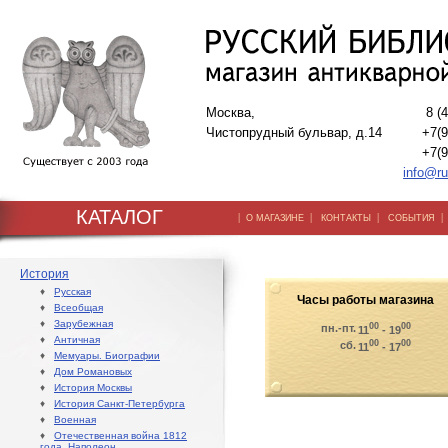
Москва,
8 (
Чистопрудный бульвар, д.14
+7(9
+7(9
info@ru
КАТАЛОГ
|
|
|
О МАГАЗИНЕ
КОНТАКТЫ
СОБЫТИЯ
История
♦
Русская
Часы работы магазина
♦
Всеобщая
♦
Зарубежная
00
00
пн.-пт.
11
- 19
♦
Античная
00
00
сб.
11
- 17
♦
Мемуары. Биографии
♦
Дом Романовых
♦
История Москвы
♦
История Санкт-Петербурга
♦
Военная
♦
Отечественная война 1812
года. Наполеон