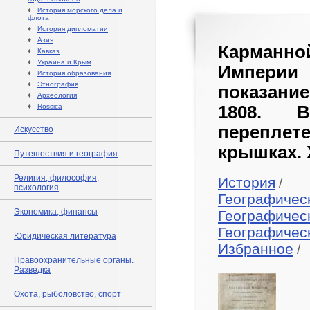
♦
История морского дела и
флота
♦
История дипломатии
♦
Азия
Карманно
♦
Кавказ
♦
Украина и Крым
Империи
♦
История образования
♦
Этнография
показани
♦
Археология
♦
Rossica
1808. В
переплете
Искусство
крышках. 
Путешествия и география
Религия, философия,
История
/
психология
Географичес
Экономика, финансы
Географичес
Географичес
Юридическая литература
Избранное
/
Правоохранительные органы.
Разведка
Охота, рыболовство, спорт