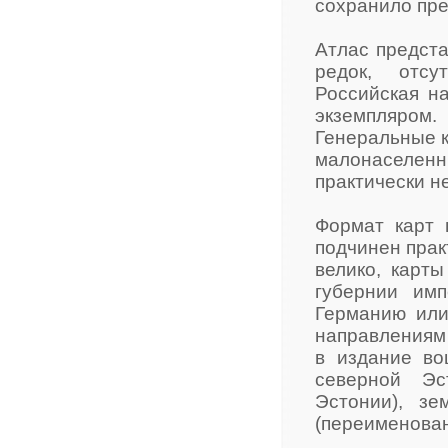
сохранило пре
Атлас предста
редок, отсу
Российская н
экземпляром
Генеральные к
малонаселенн
практически н
Формат карт 
подчинен прак
велико, карт
губернии им
Германию или
направлениям 
в издание во
северной Эс
Эстонии), з
(переименованн