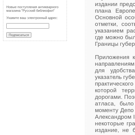
издании предс
Новые поступления антикварного
плана Европе
магазина "Русский библиофил"
Основной осо
Укажите ваш электронный адрес:
отметки, соо
указанием ра
где можно был
Границы губер
Приложения к
направлениям 
для удобств
указатель губ
практическог
которой тер
дорогами. Поэ
атласа, было
моменту Депо 
Александром I
некоторые гра
издание, не 