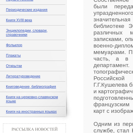
были перед
Периодические издания
упраздненного
значительна
Книги XVIII века
библиотеке Э
Энциклопедии, словари,
различных м
справочники
записками, оп
военно-дип
Фольклор
мемуарами. П
Плакаты
часть, а в 
департамент
Открытки
топографиче
Литературоведение
Российской 
Г.Г.Кушелева 
Книговедение, библиография
и картографич
подготовленн
Книги на церковно-славянском
языке
французским 
карт с изобра
Книги на иностранных языках
Одним из пер
службе, стал 