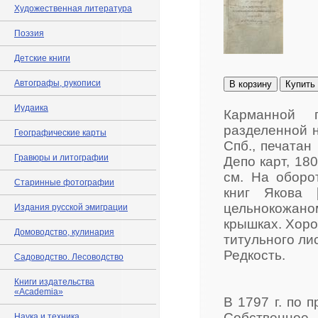
Художественная литература
Поэзия
Детские книги
Автографы, рукописи
В корзину
Купить
Иудаика
Карманной 
разделенной н
Географические карты
Спб., печатан
Гравюры и литографии
Депо карт, 180
см. На оборо
Старинные фотографии
книг Якова 
цельнокожано
Издания русской эмиграции
крышках. Хор
Домоводство, кулинария
титульного ли
Редкость.
Садоводство. Лесоводство
Книги издательства
«Academia»
В 1797 г. по 
Собственное 
Наука и техника