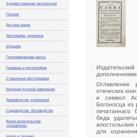
Художественная литература
Поэзия
Детские книги
Автографы, рукописи
Иудаика
Географические карты
Издательский 
Гравюры и литографии
дополнениями
Старинные фотографии
Оглавление 
Издания русской эмиграции
отеческих кни
и символ Аф
Домоводство, кулинария
Богоносца из 
печатаннаго 
Садоводство. Лесоводство
беда удалять
Книги издательства
апостольския 
«Academia»
для охранени
Наука и техника