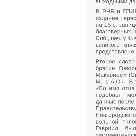
выходными да
В РНБ и ГПИБ
издание перв
на 16 страниц
благоверных 
Спб., печ. у 
великого кня
представлено 
Второе слово
братии. Гово
Макарием» (Сп
М. к. А.С.». 
«Во имя отца 
подобает мо
данные после 
Правительст
Новгородскаго
вольной типо
Гавриил бы
систематиче