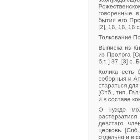
Рожественском
говоренные в
бытия его Про
[2], 16, 16, 16 с
Толкование Псал
Выписка из К
из Пролога [С
б.г. ] 37, [3] с. 
Колика есть 
соборныя и Ап
стараться для
[Спб., тип. Га
и в составе к
О нужде мол
растерзатися
девятаго чле
церковь. [Спб.
отдельно и в 