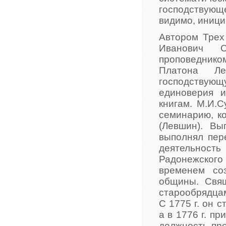
господствующ
видимо, иници
Автором Трех
Иванович С
проповеднико
Платона Ле
господствую
единоверия 
книгам. М.И.
семинарию, к
(Левшин). Вы
выполнял пер
деятельност
Радонежского
временем со
общины. Свящ
старообрядцам
С 1775 г. он 
а в 1776 г. п
должность про