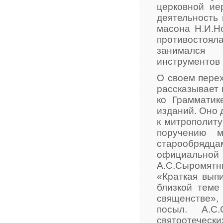
церковной ие
деятельность
масона Н.И.Н
противостояла
занимался 
инструментов 
О своем пере
рассказывает 
ко Грамматик
изданий. Оно 
к митрополиту
поручению м
старообрядца
официально
А.С.Сыромятни
«Краткая выпи
близкой теме
священстве
посыл. А.С.
святоотеческ