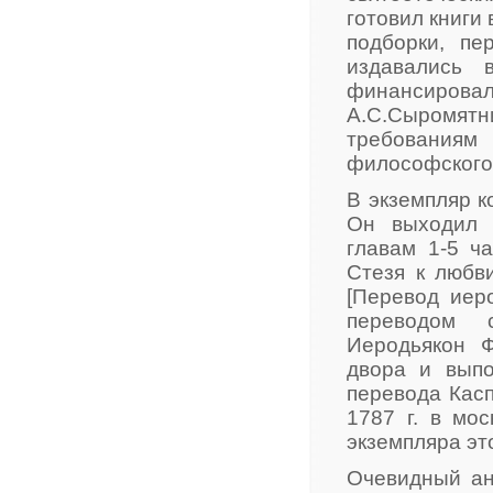
готовил книги
подборки, пе
издавались 
финансировал 
А.С.Сыромятн
требования
философского
В экземпляр 
Он выходил б
главам 1-5 ча
Стезя к любв
[Перевод иеро
переводом с
Иеродьякон 
двора и выпо
перевода Касп
1787 г. в мо
экземпляра это
Очевидный ан