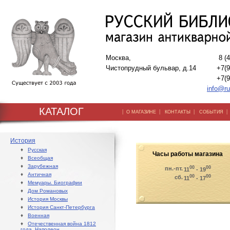
Москва,
8 (
Чистопрудный бульвар, д.14
+7(9
+7(9
info@ru
КАТАЛОГ
|
|
|
О МАГАЗИНЕ
КОНТАКТЫ
СОБЫТИЯ
История
♦
Русская
Часы работы магазина
♦
Всеобщая
♦
Зарубежная
00
00
пн.-пт.
11
- 19
♦
Античная
00
00
сб.
11
- 17
♦
Мемуары. Биографии
♦
Дом Романовых
♦
История Москвы
♦
История Санкт-Петербурга
♦
Военная
♦
Отечественная война 1812
года. Наполеон