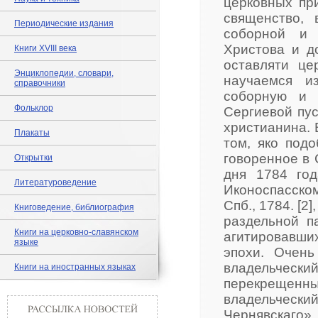
церковных пр
священство, 
Периодические издания
соборной и 
Христова и д
Книги XVIII века
оставляти це
Энциклопедии, словари,
научаемся и
справочники
соборную и 
Фольклор
Сергиевой пу
христианина. 
Плакаты
том, яко под
говоренное в 
Открытки
дня 1784 го
Литературоведение
Иконоспасско
Спб., 1784. [2], 
Книговедение, библиография
раздельной па
Книги на церковно-славянском
агитировавш
языке
эпохи. Очен
владельчес
Книги на иностранных языках
перекрещенны
владельчес
Чернявскаго».