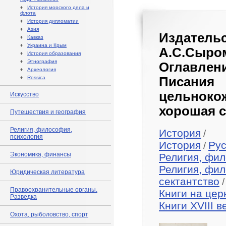
♦
История морского дела и
флота
♦
История дипломатии
♦
Азия
Издатель
♦
Кавказ
♦
Украина и Крым
А.С.Сыр
♦
История образования
♦
Этнография
Оглавлен
♦
Археология
♦
Rossica
Писания 
цельнок
Искусство
хорошая с
Путешествия и география
Религия, философия,
История
/
психология
История
Рус
/
Экономика, финансы
Религия, фил
Религия, фил
Юридическая литература
сектантство
/
Правоохранительные органы.
Книги на цер
Разведка
Книги XVIII в
Охота, рыболовство, спорт