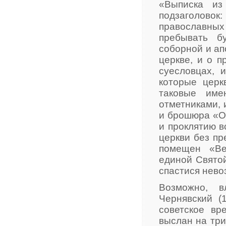
«Выписка из
подзаголовок:
православных
пребывать б
соборной и ап
церкве, и о п
суесловцах, 
которые церк
таковые име
отметниками, 
и брошюра «О
и проклятию в
церкви без пр
помещен «Ве
единой Святой
спастися нево
Возможно, в
Чернявский (
советское вр
выслан на три