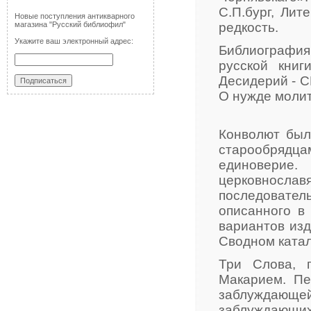
С.П.бург, Лит
Новые поступления антикварного
магазина "Русский библиофил"
редкость.
Укажите ваш электронный адрес:
Библиография
русской книг
Десидерий - СК,
О нужде молитв
Конволют был
старообрядц
единоверие.
церковносл
последовател
описанного в
вариантов изд
Сводном катал
Три Слова, 
Макарием. Пе
заблуждающей 
заблуждающих 