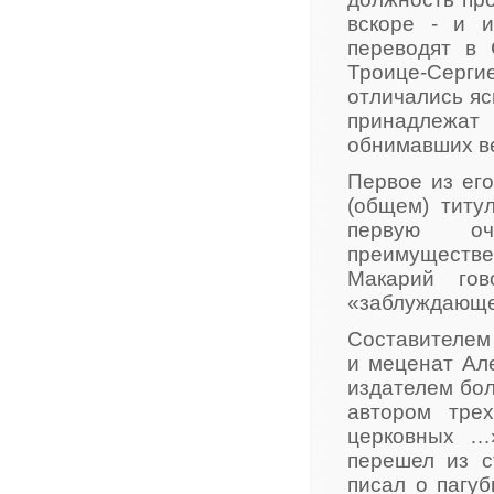
вскоре - и и
переводят в 
Троице-Серг
отличались яс
принадлежа
обнимавших ве
Первое из его
(общем) титу
первую оч
преимуществ
Макарий го
«заблуждающе
Составителем 
и меценат Ал
издателем бол
автором тре
церковных …
перешел из с
писал о пагуб