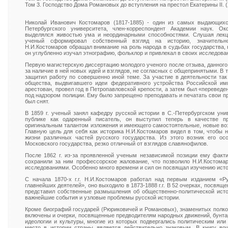
Том 3. Господство Дома Романовых до вступления на престол Екатерины II. (XVI
Николай Иванович Костомаров (1817-1885) - один из самых выдающихс
Петербургского университета, член-корреспондент Академии наук. Ок
выделялся живостью ума и неординарными способностями. Слушая лекц
ученый сформировал собственный взгляд на историю, значительно
Н.И.Костомаров обращал внимание на роль народа в судьбах государства, н
он углубленно изучал этнографию, фольклор и привлекал в своих исследова
Первую магистерскую диссертацию молодого ученого после отзыва, данног
за наличие в ней новых идей и взглядов, не согласных с общепринятыми. В 
защитил работу по совершенно иной теме. За участие в деятельности та
общества, выдвигавшего идеи федеративного устройства Российской имп
арестован, провел год в Петропавловской крепости, а затем был «переведе
под надзором полиции. Ему было запрещено преподавать и печатать свои про
был снят.
В 1859 г. ученый занял кафедру русской истории в С.-Петербургском уни
публике как одаренный писатель, он выступил теперь в качестве п
оригинальным талантом изложения и имеющего самостоятельные, новые воз
Главную цель для себя как историка Н.И.Костомаров видел в том, чтобы 
жизни различных частей русского государства. Из этого возник его ос
Московского государства, резко отличный от взглядов славянофилов.
После 1862 г. из-за проявленной ученым независимой позиции ему факти
сохранили за ним профессорское жалование, что позволило Н.И.Костома
исследованиями. Особенно много времени и сил он посвящал изучению ист
С начала 1870-х г.г. Н.И.Костомаров работал над первым изданием «Р
главнейших деятелей», оно выходило в 1873-1888 г.г. В 52 очерках, посвя
представил собственные размышления об общественно-политической исто
важнейшие события и узловые проблемы русской истории.
Кроме биографий государей (Рюриковичей и Романовых), знаменитых полко
включены и очерки, посвященные предводителям народных движений, бунт
идеологии и культуры, многие из которых подвергались политическим или
место в истории страны является действительно знаковым. В книгу в