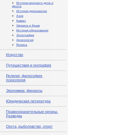
♦
История морского дела и
флота
♦
История дипломатии
♦
Азия
♦
Кавказ
♦
Украина и Крым
♦
История образования
♦
Этнография
♦
Археология
♦
Rossica
Искусство
Путешествия и география
Религия, философия,
психология
Экономика, финансы
Юридическая литература
Правоохранительные органы.
Разведка
Охота, рыболовство, спорт