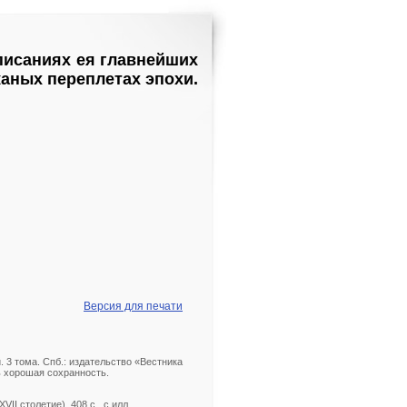
писаниях ея главнейших
ожаных переплетах эпохи.
Версия для печати
 3 тома. Спб.: издательство «Вестника
нь хорошая сохранность.
II столетие). 408 с., с илл.