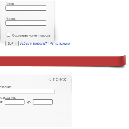
Логин
Пароль
Сохранить логин и пароль
Забыли пароль?
Регистрация
|
азвание:
од издания:
т:
до: