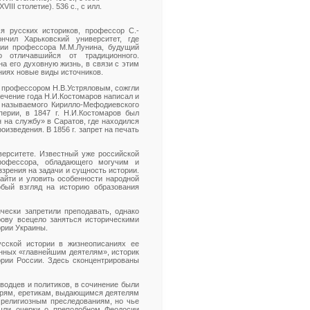
II столетие). 536 с., с илл.
я русских историков, профессор С.-
ончил Харьковский университет, где
ии профессора М.М.Лунина, будущий
 отличавшийся от традиционного.
а его духовную жизнь, в связи с этим
ниях новые виды источников.
о профессором Н.В.Устряловым, сожгли
течение года Н.И.Костомаров написал и
к называемого Кирилло-Мефодиевского
ерии, в 1847 г. Н.И.Костомаров был
н на службу» в Саратов, где находился
изведения. В 1856 г. запрет на печать
верситете. Известный уже российской
рофессора, обладающего могучим и
зрения на задачи и сущность истории.
найти и уловить особенности народной
обый взгляд на историю образования
чески запретили преподавать, однако
рову всецело заняться историческими
ории Украины.
усской истории в жизнеописаниях ее
щенных «главнейшим деятелям», историк
рии России. Здесь сконцентрированы
водцев и политиков, в сочинение были
арям, еретикам, выдающимся деятелям
 религиозным преследованиям, но чье
ошли очерки о преподобном Феодосии