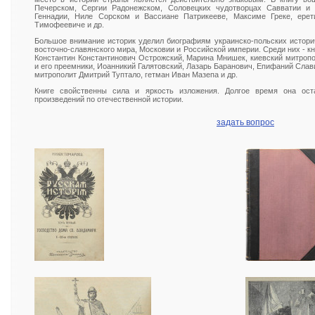
Печерском, Сергии Радонежском, Соловецких чудотворцах Савватии и 
Геннадии, Ниле Сорском и Вассиане Патрикееве, Максиме Греке, ерет
Тимофеевиче и др.
Большое внимание историк уделил биографиям украинско-польских истори
восточно-славянского мира, Московии и Российской империи. Среди них - к
Константин Константинович Острожский, Марина Мнишек, киевский митропо
и его преемники, Иоанникий Галятовский, Лазарь Баранович, Епифаний Слав
митрополит Дмитрий Туптало, гетман Иван Мазепа и др.
Книге свойственны сила и яркость изложения. Долгое время она ос
произведений по отечественной истории.
задать вопрос