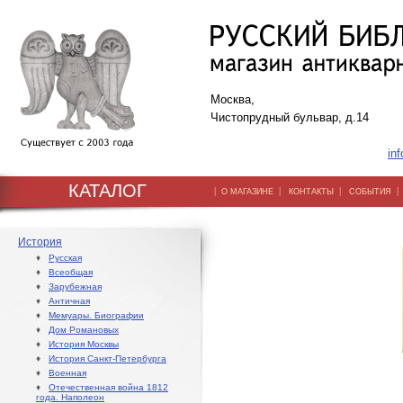
Москва,
Чистопрудный бульвар, д.14
inf
КАТАЛОГ
|
|
|
О МАГАЗИНЕ
КОНТАКТЫ
СОБЫТИЯ
История
♦
Русская
♦
Всеобщая
♦
Зарубежная
♦
Античная
♦
Мемуары. Биографии
♦
Дом Романовых
♦
История Москвы
♦
История Санкт-Петербурга
♦
Военная
♦
Отечественная война 1812
года. Наполеон