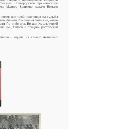
Зосиме, Новгородском архиепископе
ике Матвее Башкине, казаке Ермаке
ческих деятелей, влиявших на судьбы
нязь Даниил Романович Галицкий, князь
лит Петр Могила, Богдан Хмельницкий
инецкий, Симеон Полоцкий, ростовский
тавалась одним из самых читаемых