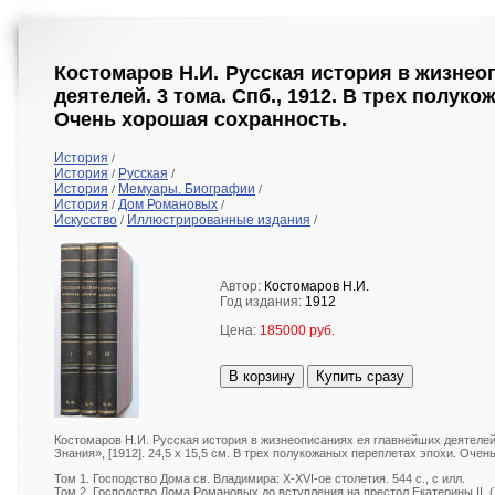
Костомаров Н.И. Русская история в жизнео
деятелей. 3 тома. Спб., 1912. В трех полук
Очень хорошая сохранность.
История
/
История
Русская
/
/
История
Мемуары. Биографии
/
/
История
Дом Романовых
/
/
Искусство
Иллюстрированные издания
/
/
Автор:
Костомаров Н.И.
Год издания:
1912
Цена:
185000 руб.
В корзину
Купить сразу
Костомаров Н.И. Русская история в жизнеописаниях ея главнейших деятелей.
Знания», [1912]. 24,5 х 15,5 см. В трех полукожаных переплетах эпохи. Оче
Том 1. Господство Дома св. Владимира: Х-XVI-ое столетия. 544 с., с илл.
Том 2. Господство Дома Романовых до вступления на престол Екатерины II. (XV