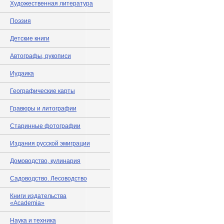
Художественная литература
Поэзия
Детские книги
Автографы, рукописи
Иудаика
Географические карты
Гравюры и литографии
Старинные фотографии
Издания русской эмиграции
Домоводство, кулинария
Садоводство. Лесоводство
Книги издательства
«Academia»
Наука и техника