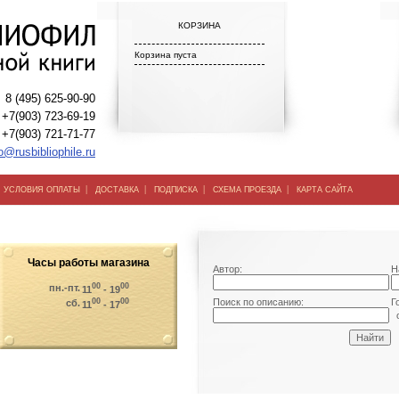
КОРЗИНА
Корзина пуста
8 (495) 625-90-90
+7(903) 723-69-19
+7(903) 721-71-77
o@rusbibliophile.ru
|
|
|
|
|
УСЛОВИЯ ОПЛАТЫ
ДОСТАВКА
ПОДПИСКА
СХЕМА ПРОЕЗДА
КАРТА САЙТА
Часы работы магазина
Автор:
Н
00
00
пн.-пт.
11
- 19
00
00
Поиск по описанию:
Г
сб.
11
- 17
о