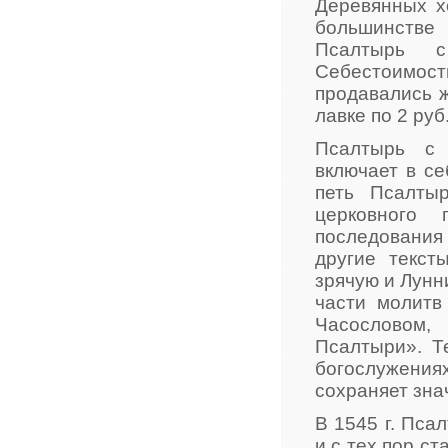
Деревянных х
большинстве 
Псалтырь с
Себестоимост
продавались 
лавке по 2 руб.
Псалтырь с 
включает в се
петь Псалты
церковного 
последования
другие текст
зрячую и Лунн
части молитв
Часословом,
Псалтыри». Т
богослужени
сохраняет зна
В 1545 г. Пса
и с тех пор с