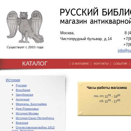
Москва,
8 (
Чистопрудный бульвар, д.14
+7(9
+7(9
info@ru
КАТАЛОГ
|
|
|
О МАГАЗИНЕ
КОНТАКТЫ
СОБЫТИЯ
История
♦
Русская
Часы работы магазина
♦
Всеобщая
♦
Зарубежная
00
00
пн.-пт.
11
- 19
♦
Античная
00
00
сб.
11
- 17
♦
Мемуары. Биографии
♦
Дом Романовых
♦
История Москвы
♦
История Санкт-Петербурга
♦
Военная
♦
Отечественная война 1812
года. Наполеон