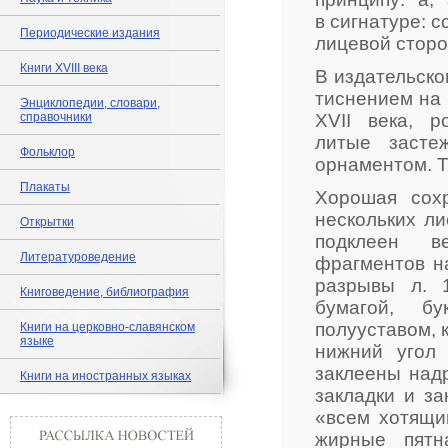
в сигнатуре: сс
Периодические издания
лицевой сторо
Книги XVIII века
В издательско
тиснением на 
Энциклопедии, словари,
справочники
XVII века, р
литые засте
Фольклор
орнаментом. Т
Плакаты
Хорошая сох
нескольких лис
Открытки
подклеен в
Литературоведение
фрагментов на
разрывы л. 
Книговедение, библиография
бумагой, б
полууставом, 
Книги на церковно-славянском
языке
нижний угол 
заклеены над
Книги на иностранных языках
закладки и за
«всем хотящим
жирные пятн