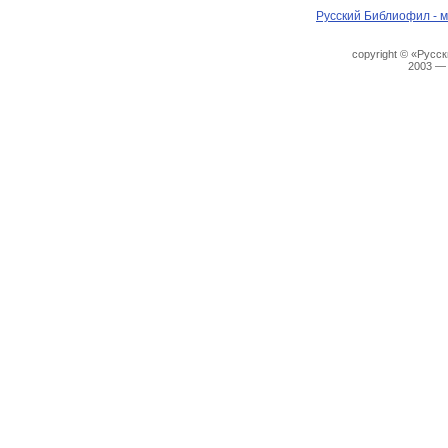
Русский Библиофил - м
copyright © «Русс
2003 —