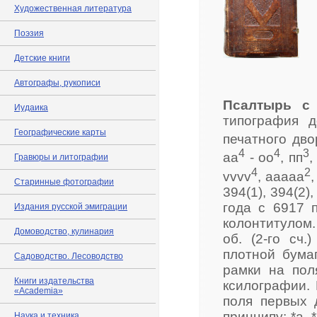
Художественная литература
Поэзия
Детские книги
Автографы, рукописи
Псалтырь с 
Иудаика
типография д
Географические карты
печатного двор
4
4
3
аа
- оо
, пп
,
Гравюры и литографии
4
2
vvvv
, ааааа
Старинные фотографии
394(1), 394(2)
года с 6917 п
Издания русской эмиграции
колонтитулом.
Домоводство, кулинария
об. (2-го сч
плотной бума
Садоводство. Лесоводство
рамки на пол
Книги издательства
ксилографии. 
«Academia»
поля первых 
принципу: *а, *а
Наука и техника