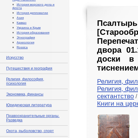
♦
История морского дела и
флота
♦
История дипломатии
♦
Азия
Псалтыр
♦
Кавказ
♦
Украина и Крым
[Старооб
♦
История образования
♦
Этнография
Перепечат
♦
Археология
♦
Rossica
двора 01.
доски в
Искусство
тиснением
Путешествия и география
Религия, философия,
Религия, фил
психология
Религия, фил
Экономика, финансы
сектантство
/
Книги на цер
Юридическая литература
Правоохранительные органы.
Разведка
Охота, рыболовство, спорт