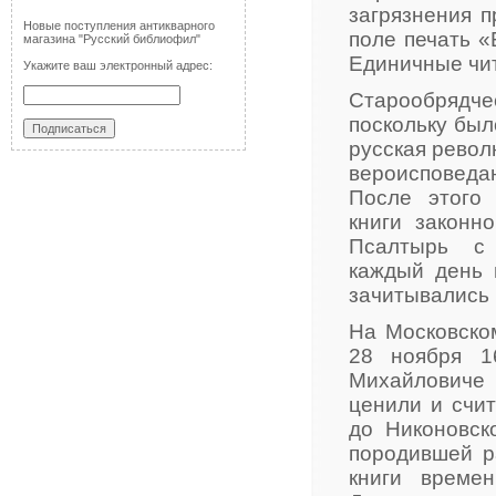
загрязнения п
Новые поступления антикварного
поле печать «
магазина "Русский библиофил"
Единичные чит
Укажите ваш электронный адрес:
Старообрядч
поскольку был
русская револ
вероисповедан
После этого 
книги законн
Псалтырь с 
каждый день 
зачитывались 
На Московско
28 ноября 1
Михайловиче
ценили и счи
до Никоновск
породившей р
книги време