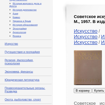
♦
История морского дела и
флота
♦
История дипломатии
♦
Азия
Советское иску
♦
Кавказ
М., 1957. В и
♦
Украина и Крым
♦
История образования
♦
Этнография
Искусство
/
♦
Археология
Искусство
И
/
♦
Rossica
Искусство
И
/
Искусство
Путешествия и география
Религия, философия,
психология
Экономика, финансы
Юридическая литература
Правоохранительные органы.
В корзину
Купить
Разведка
Охота, рыболовство, спорт
Советское ис