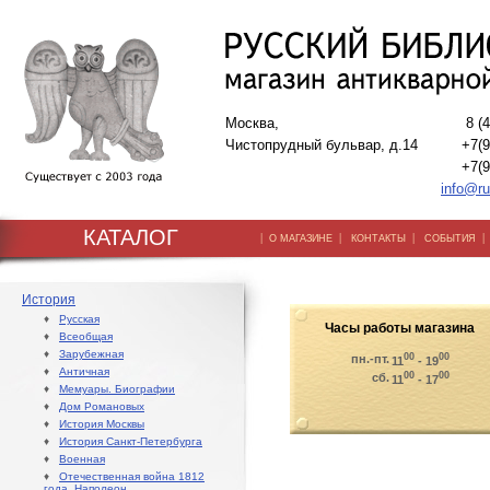
Москва,
8 (
Чистопрудный бульвар, д.14
+7(9
+7(9
info@ru
КАТАЛОГ
|
|
|
О МАГАЗИНЕ
КОНТАКТЫ
СОБЫТИЯ
История
♦
Русская
Часы работы магазина
♦
Всеобщая
♦
Зарубежная
00
00
пн.-пт.
11
- 19
♦
Античная
00
00
сб.
11
- 17
♦
Мемуары. Биографии
♦
Дом Романовых
♦
История Москвы
♦
История Санкт-Петербурга
♦
Военная
♦
Отечественная война 1812
года. Наполеон