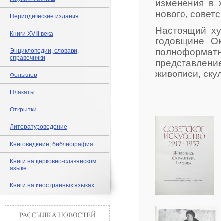
изменения в 
нового, советс
Периодические издания
Настоящий ху
Книги XVIII века
годовщине О
полноформа
Энциклопедии, словари,
справочники
представлени
живописи, скул
Фольклор
Плакаты
Открытки
Литературоведение
Книговедение, библиография
Книги на церковно-славянском
языке
Книги на иностранных языках