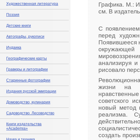
Графика. М.: Ис
Художественная литература
см. В издател
Поэзия
Детские книги
С появлением
перед художн
Автографы, рукописи
Появившееся н
Иудаика
окружающей
мировоззрен
Географические карты
анализируя и
рисовало перс
Гравюры и литографии
Революционная
Старинные фотографии
жизни на о
Издания русской эмиграции
нравственны
советского и
Домоводство, кулинария
новый метод 
Садоводство. Лесоводство
реализма. С
действительн
Книги издательства
социалистиче
«Academia»
создать произ
Наука и техника