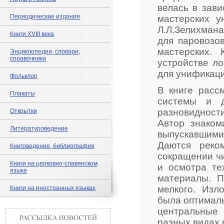
велась в зави
Периодические издания
мастерских 
Л.Л.Зелихман
Книги XVIII века
для паровозо
мастерских.
Энциклопедии, словари,
справочники
устройстве ло
для унификаци
Фольклор
В книге расс
Плакаты
системы и д
разновидност
Открытки
Автор знаком
Литературоведение
выпускавшимис
Даются реко
Книговедение, библиография
сокращении чи
Книги на церковно-славянском
и осмотра те
языке
материалы. П
мелкого. Изл
Книги на иностранных языках
была оптималь
центральные 
разных видах 