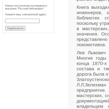
Новые поступления антикварного
Книга выходи
магазина "Русский библиофил"
инженеров, 
Укажите ваш электронный адрес:
библиотек с
поскольку утр
в мастерских
значения. Ос
представлено 
локомотивов.
Лев Львович 
Многие годы 
конца 1870-х 
состава и тя
дорога была от
Златоустенс
Л.Л.Зелихма
предприятие.
мастерских, с
документацие
владельцем 