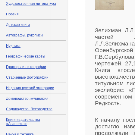
Художественная литература
Поэзия
Детские книги
Зелихман Л.Л
Автографы, рукописи
частей л
Л.Л.Зелихма
Иудаика
Оренбургск
Г.В.Сербулова
Географические карты
чертежей. 27,
Гравюры и литографии
Книга впосл
высококачес
Старинные фотографии
титульном ли
Издания русской эмиграции
экслибрис: «
современном 
Домоводство, кулинария
Редкость.
Садоводство. Лесоводство
К началу посл
Книги издательства
«Academia»
достигло изв
продолжали 
Наука и техника