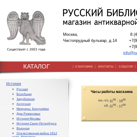
Москва,
8 (
Чистопрудный бульвар, д.14
+7(9
+7(9
info@ru
КАТАЛОГ
|
|
|
О МАГАЗИНЕ
КОНТАКТЫ
СОБЫТИЯ
История
♦
Русская
Часы работы магазина
♦
Всеобщая
♦
Зарубежная
00
00
пн.-пт.
11
- 19
♦
Античная
00
00
сб.
11
- 17
♦
Мемуары. Биографии
♦
Дом Романовых
♦
История Москвы
♦
История Санкт-Петербурга
♦
Военная
♦
Отечественная война 1812
года. Наполеон