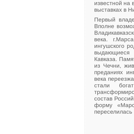
известной на 
выставках в 
Первый владе
Вполне возмо
Владикавказс
века. г.Марс
ингушского р
выдающиеся 
Кавказа. Памя
из Чечни, жи
преданиях ин
века переезжа
стали бог
трансформир
состав Росси
форму «Марс
переселилась 