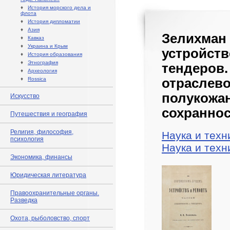
♦
История морского дела и
флота
♦
История дипломатии
♦
Азия
Зелихма
♦
Кавказ
♦
Украина и Крым
устройст
♦
История образования
♦
Этнография
тендеро
♦
Археология
♦
Rossica
отрасле
полуко
Искусство
сохраннос
Путешествия и география
Религия, философия,
Наука и техн
психология
Наука и техн
Экономика, финансы
Юридическая литература
Правоохранительные органы.
Разведка
Охота, рыболовство, спорт