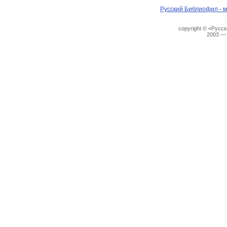
Русский Библиофил - м
copyright © «Русс
2003 —