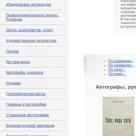
помета
Юридическая литература
экслибр
библиоте
собрани
Правоохранительные органы.
автогра
Разведка
Б.Пастерн
знамени
историчес
Охота, рыболовство, спорт
Художественная литература
Поэзия
По названию ↑
Детские книги
По названию ↓
По цене ↑
Автографы, рукописи
По цене ↓
Иудаика
Автографы, ру
Географические карты
Гравюры и литографии
Старинные фотографии
Издания русской эмиграции