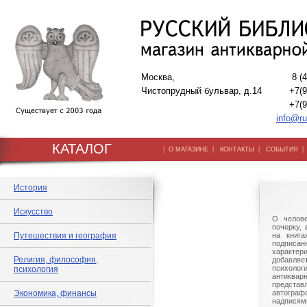
Москва,
8 (
Чистопрудный бульвар, д.14
+7(9
+7(9
info@ru
КАТАЛОГ
|
|
|
О МАГАЗИНЕ
КОНТАКТЫ
СОБЫТИЯ
История
Искусство
О челове
почерку,
Путешествия и география
на книга
подписа
характери
Религия, философия,
добав
психолог
психология
антиквар
предста
Экономика, финансы
автогра
надпися