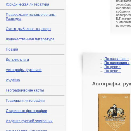
помета
Юридическая литература
экслибр
библиоте
собрани
Правоохранительные органы.
автогра
Разведка
Б.Пастерн
знамени
историчес
Охота, рыболовство, спорт
Художественная литература
Поэзия
По названию ↑
Детские книги
По названию ↓
По цене ↑
Автографы, рукописи
По цене ↓
Иудаика
Автографы, ру
Географические карты
Гравюры и литографии
Старинные фотографии
Издания русской эмиграции