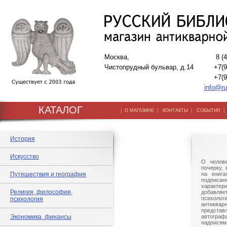
Москва,
8 (
Чистопрудный бульвар, д.14
+7(9
+7(9
info@ru
КАТАЛОГ
|
|
|
О МАГАЗИНЕ
КОНТАКТЫ
СОБЫТИЯ
История
Искусство
О челове
почерку,
Путешествия и география
на книга
подписа
характери
Религия, философия,
добав
психолог
психология
антиквар
предста
Экономика, финансы
автогра
надпися