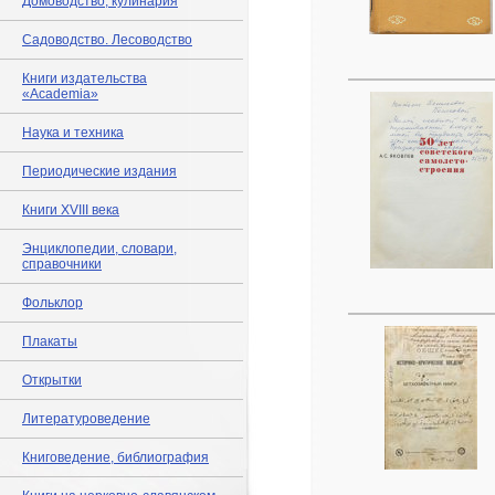
Домоводство, кулинария
Садоводство. Лесоводство
Книги издательства
«Academia»
Наука и техника
Периодические издания
Книги XVIII века
Энциклопедии, словари,
справочники
Фольклор
Плакаты
Открытки
Литературоведение
Книговедение, библиография