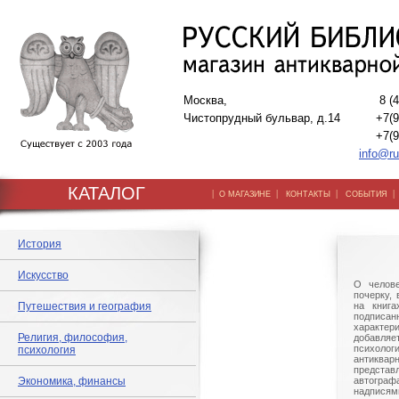
Москва,
8 (
Чистопрудный бульвар, д.14
+7(9
+7(9
info@ru
КАТАЛОГ
|
|
|
О МАГАЗИНЕ
КОНТАКТЫ
СОБЫТИЯ
История
Искусство
О челове
почерку,
Путешествия и география
на книга
подписа
характери
Религия, философия,
добав
психолог
психология
антиквар
предста
Экономика, финансы
автогра
надпися