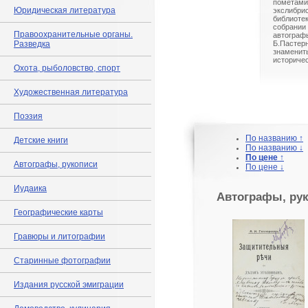
помета
Юридическая литература
экслибр
библиоте
собрани
Правоохранительные органы.
автогра
Разведка
Б.Пастерн
знамени
историчес
Охота, рыболовство, спорт
Художественная литература
Поэзия
По названию ↑
Детские книги
По названию ↓
По цене ↑
Автографы, рукописи
По цене ↓
Иудаика
Автографы, ру
Географические карты
Гравюры и литографии
Старинные фотографии
Издания русской эмиграции