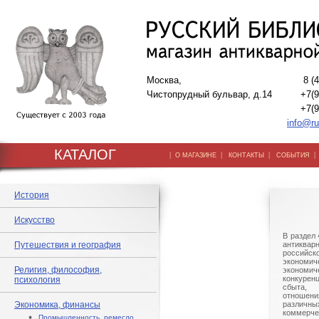
Москва,
8 (
Чистопрудный бульвар, д.14
+7(9
+7(9
info@ru
КАТАЛОГ
|
|
|
О МАГАЗИНЕ
КОНТАКТЫ
СОБЫТИЯ
История
Искусство
В раздел
Путешествия и география
антиква
российс
экономи
Религия, философия,
экономи
конкурен
психология
сбыта,
отношен
Экономика, финансы
различны
коммерче
♦
Промышленность, ремесло,