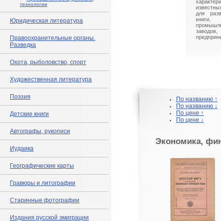
характ
технологии
известны
для разв
книги,
Юридическая литература
промышл
заводо
предприн
Правоохранительные органы.
Разведка
Охота, рыболовство, спорт
Художественная литература
Поэзия
По названию ↑
По названию ↓
По цене ↑
Детские книги
По цене ↓
Автографы, рукописи
Экономика, фи
Иудаика
Географические карты
Гравюры и литографии
Старинные фотографии
Издания русской эмиграции