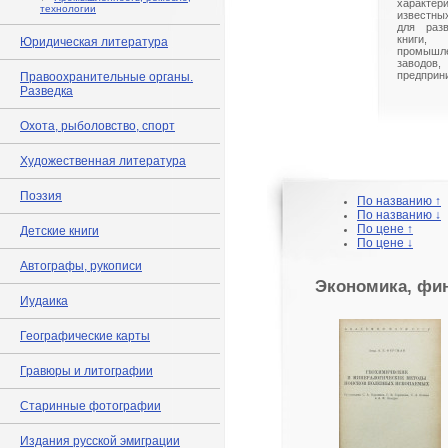
характ
технологии
известны
для разв
книги,
Юридическая литература
промышл
заводо
предприн
Правоохранительные органы.
Разведка
Охота, рыболовство, спорт
Художественная литература
Поэзия
По названию ↑
По названию ↓
По цене ↑
Детские книги
По цене ↓
Автографы, рукописи
Экономика, фи
Иудаика
Географические карты
Гравюры и литографии
Старинные фотографии
Издания русской эмиграции