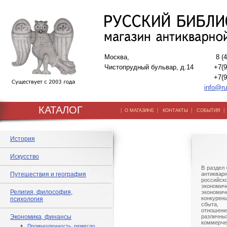
Москва,
8 (
Чистопрудный бульвар, д.14
+7(9
+7(9
info@ru
КАТАЛОГ
|
|
|
О МАГАЗИНЕ
КОНТАКТЫ
СОБЫТИЯ
История
Искусство
В раздел
Путешествия и география
антиква
российс
экономи
Религия, философия,
экономи
конкурен
психология
сбыта,
отношен
Экономика, финансы
различны
коммерче
♦
Промышленность, ремесло,