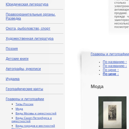
столько 
Юридическая литература
электрон
антиквар
продаже.
Правоохранительные органы.
прежде ч
Разведка
заинте
нескольк
посмотрет
Охота, рыболовство, спорт
Художественная литература
Поэзия
Гравюры и литографии
Детские книги
По названию ↑
По названию ↓
Автографы, рукописи
По цене ↑
По цене ↓
Иудаика
Мода
Географические карты
Гравюры и литографии
♦
Типы России
♦
Мода
♦
Виды Москвы и окрестностей
♦
Виды Санкт-Петербурга и
окрестностей
♦
Виды городов и местностей
России