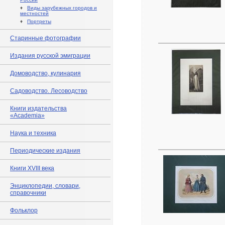
♦
Виды зарубежных городов и
местностей
♦
Портреты
Старинные фотографии
Издания русской эмиграции
Домоводство, кулинария
Садоводство. Лесоводство
Книги издательства
«Academia»
Наука и техника
Периодические издания
Книги XVIII века
Энциклопедии, словари,
справочники
Фольклор