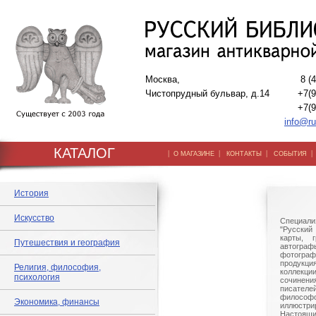
Москва,
8 (
Чистопрудный бульвар, д.14
+7(9
+7(9
info@ru
КАТАЛОГ
|
|
|
О МАГАЗИНЕ
КОНТАКТЫ
СОБЫТИЯ
История
Искусство
Специали
"Русский 
карты, г
Путешествия и география
автогр
фотографи
продукц
Религия, философия,
коллек
психология
сочине
писател
филосо
Экономика, финансы
иллюстри
Настоящи