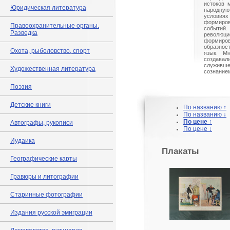
истоков 
Юридическая литература
народну
услови
формиро
Правоохранительные органы.
событи
Разведка
революц
формиро
образно
Охота, рыболовство, спорт
язык. М
создавал
служивш
Художественная литература
сознание
Поэзия
Детские книги
По названию ↑
По названию ↓
По цене ↑
Автографы, рукописи
По цене ↓
Иудаика
Плакаты
Географические карты
Гравюры и литографии
Старинные фотографии
Издания русской эмиграции