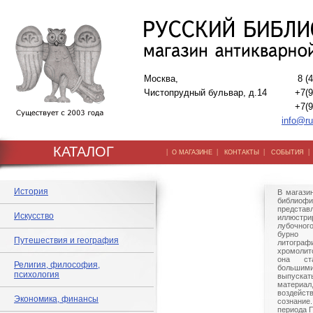
Москва,
8 (
Чистопрудный бульвар, д.14
+7(9
+7(9
info@ru
КАТАЛОГ
|
|
|
О МАГАЗИНЕ
КОНТАКТЫ
СОБЫТИЯ
История
В магази
библиоф
предс
Искусство
иллюстри
лубочног
бурно
Путешествия и география
лито
хромолит
она ст
Религия, философия,
больши
психология
выпускат
матери
воздей
Экономика, финансы
сознание
периода 