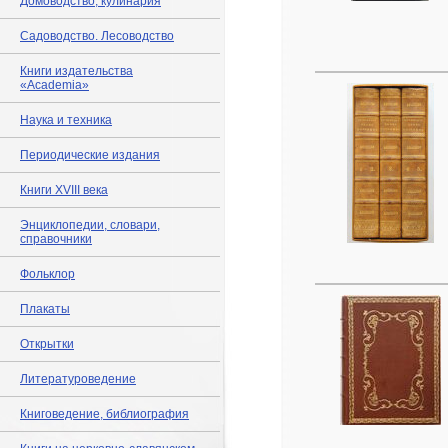
Домоводство, кулинария
Садоводство. Лесоводство
Книги издательства
«Academia»
Наука и техника
Периодические издания
Книги XVIII века
Энциклопедии, словари,
справочники
Фольклор
Плакаты
Открытки
Литературоведение
Книговедение, библиография