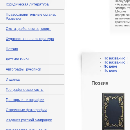
«Госуда
Юридическая литература
«Acade
эмигран
Многие
Правоохранительные органы.
оформлен
Разведка
выполнен
графикам
известных
Охота, рыболовство, спорт
Художественная литература
Поэзия
По названию ↑
Детские книги
По названию ↓
По цене ↑
Автографы, рукописи
По цене ↓
Иудаика
Поэзия
Географические карты
Гравюры и литографии
Старинные фотографии
Издания русской эмиграции