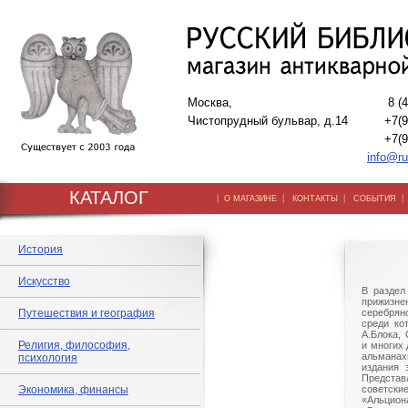
Москва,
8 (
Чистопрудный бульвар, д.14
+7(9
+7(9
info@ru
КАТАЛОГ
|
|
|
О МАГАЗИНЕ
КОНТАКТЫ
СОБЫТИЯ
История
Искусство
В раздел
прижизнен
Путешествия и география
серебряно
среди ко
А.Блока,
Религия, философия,
и многих 
альманах
психология
издания 
Предст
Экономика, финансы
советски
«Альц