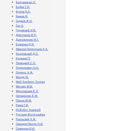
♦
Бергамаско К.
♦
Бойко Г.И.
♦
Булла К.К.
♦
Быков И.
♦
Гадаев Ф.Н.
♦
Ган К.
♦
Гудовский И.В.
♦
Дмитриев М.П.
♦
Дьяговченко И.Г.
♦
Ермаков Д.И.
♦
Иванов-Терентьев А.А.
♦
Козловский Д.С.
♦
Кулаков П.
♦
Левицкий С.Л.
♦
Лоренкович Н.А.
♦
Лоренс А.Ф.
♦
Мазур М.
♦
Мей Альберт Генрих
♦
Миткин М.В.
♦
Мрозовская Е.Л.
♦
Овчаренко Е.М.
♦
Панов М.М.
♦
Раев Г.И.
♦
Рейнбот Алексей
♦
Русская Фотография
♦
Рыльский А.Ф.
♦
Свищов-Паола Н.И.
♦
Семенов И.И.