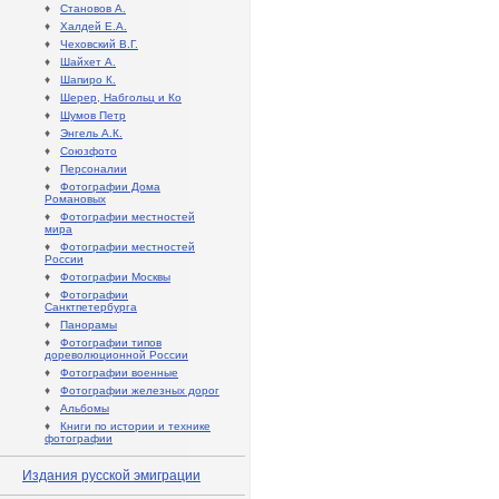
♦
Становов А.
♦
Халдей Е.А.
♦
Чеховский В.Г.
♦
Шайхет А.
♦
Шапиро К.
♦
Шерер, Набгольц и Ко
♦
Шумов Петр
♦
Энгель А.К.
♦
Союзфото
♦
Персоналии
♦
Фотографии Дома
Романовых
♦
Фотографии местностей
мира
♦
Фотографии местностей
России
♦
Фотографии Москвы
♦
Фотографии
Санктпетербурга
♦
Панорамы
♦
Фотографии типов
дореволюционной России
♦
Фотографии военные
♦
Фотографии железных дорог
♦
Альбомы
♦
Книги по истории и технике
фотографии
Издания русской эмиграции