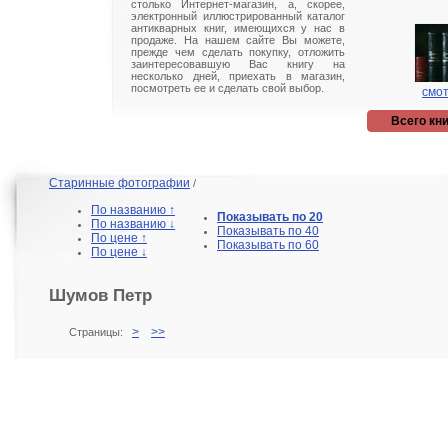
столько Интернет-магазин, а, скорее,
электронный иллюстрированный каталог
антикварных книг, имеющихся у нас в
продаже. На нашем сайте Вы можете,
прежде чем сделать покупку, отложить
заинтересовавшую Вас книгу на
несколько дней, приехать в магазин,
посмотреть ее и сделать свой выбор.
смот
Всего кни
Старинные фотографии
/
По названию ↑
Показывать по 20
По названию ↓
Показывать по 40
По цене ↑
Показывать по 60
По цене ↓
Шумов Петр
>
>>
Страницы: