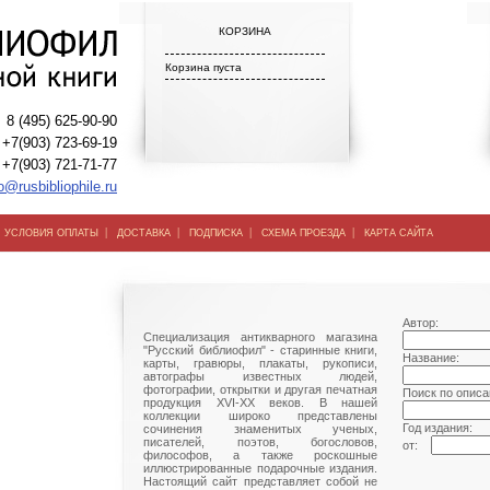
КОРЗИНА
Корзина пуста
8 (495) 625-90-90
+7(903) 723-69-19
+7(903) 721-71-77
o@rusbibliophile.ru
|
|
|
|
|
УСЛОВИЯ ОПЛАТЫ
ДОСТАВКА
ПОДПИСКА
СХЕМА ПРОЕЗДА
КАРТА САЙТА
Автор:
Специализация антикварного магазина
"Русский библиофил" - старинные книги,
Название:
карты, гравюры, плакаты, рукописи,
автографы известных людей,
фотографии, открытки и другая печатная
Поиск по описа
продукция XVI-XX веков. В нашей
коллекции широко представлены
Год издания:
сочинения знаменитых ученых,
писателей, поэтов, богословов,
от:
философов, а также роскошные
иллюстрированные подарочные издания.
Настоящий сайт представляет собой не