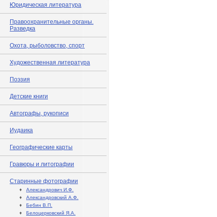
Юридическая литература
Правоохранительные органы.
Разведка
Охота, рыболовство, спорт
Художественная литература
Поэзия
Детские книги
Автографы, рукописи
Иудаика
Географические карты
Гравюры и литографии
Старинные фотографии
♦
Александрович И.Ф.
♦
Александровский А.Ф.
♦
Бебин В.П.
♦
Белоцерковский Я.А.