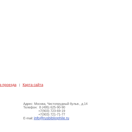
а проезда
Карта сайта
|
Адрес: Москва, Чистопрудный бульв., д.14
Телефон: 8 (495) 625-90-90
+7(903) 723-69-19
+7(903) 721-71-77
info@rusbibliophile.ru
E-mail: