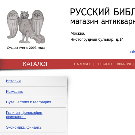
Москва,
Чистопрудный бульвар, д.14
inf
КАТАЛОГ
|
|
|
О МАГАЗИНЕ
КОНТАКТЫ
СОБЫТИЯ
История
Искусство
Путешествия и география
Религия, философия,
психология
Экономика, финансы