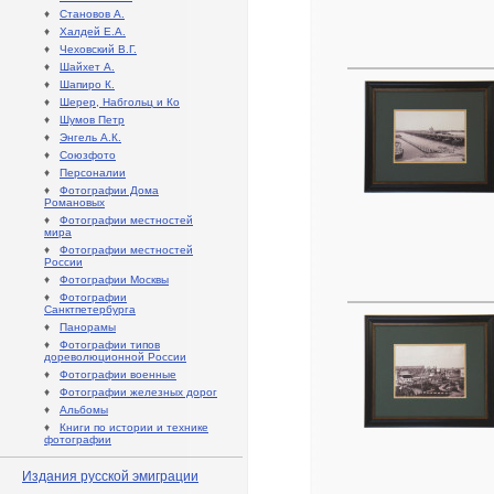
♦
Становов А.
♦
Халдей Е.А.
♦
Чеховский В.Г.
♦
Шайхет А.
♦
Шапиро К.
♦
Шерер, Набгольц и Ко
♦
Шумов Петр
♦
Энгель А.К.
♦
Союзфото
♦
Персоналии
♦
Фотографии Дома
Романовых
♦
Фотографии местностей
мира
♦
Фотографии местностей
России
♦
Фотографии Москвы
♦
Фотографии
Санктпетербурга
♦
Панорамы
♦
Фотографии типов
дореволюционной России
♦
Фотографии военные
♦
Фотографии железных дорог
♦
Альбомы
♦
Книги по истории и технике
фотографии
Издания русской эмиграции