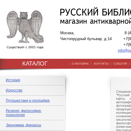
Москва,
8 (
Чистопрудный бульвар, д.14
+7(9
+7(9
info@ru
КАТАЛОГ
|
|
|
О МАГАЗИНЕ
КОНТАКТЫ
СОБЫТИЯ
История
Искусство
Специали
"Русский 
карты, г
Путешествия и география
автогр
фотографи
продукц
Религия, философия,
коллек
психология
сочине
писател
филосо
Экономика, финансы
иллюстри
Настоящи