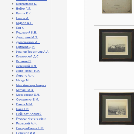
♦
Бергамаско К.
♦
Бойко Г.И.
♦
Булла К.К.
♦
Быков И.
♦
Гадаев Ф.Н.
♦
Ган К.
♦
Гудовский И.В.
♦
Дмитриев М.П.
♦
Дьяговченко И.Г.
♦
Ермаков Д.И.
♦
Иванов-Терентьев А.А.
♦
Козловский Д.С.
♦
Кулаков П.
♦
Левицкий С.Л.
♦
Лоренкович Н.А.
♦
Лоренс А.Ф.
♦
Мазур М.
♦
Мей Альберт Генрих
♦
Миткин М.В.
♦
Мрозовская Е.Л.
♦
Овчаренко Е.М.
♦
Панов М.М.
♦
Раев Г.И.
♦
Рейнбот Алексей
♦
Русская Фотография
♦
Рыльский А.Ф.
♦
Свищов-Паола Н.И.
♦
Семенов И.И.