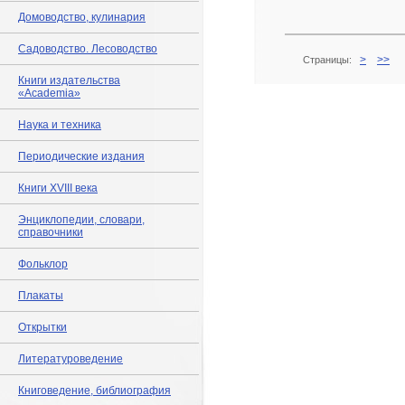
Домоводство, кулинария
Садоводство. Лесоводство
>
>>
Страницы:
Книги издательства
«Academia»
Наука и техника
Периодические издания
Книги XVIII века
Энциклопедии, словари,
справочники
Фольклор
Плакаты
Открытки
Литературоведение
Книговедение, библиография