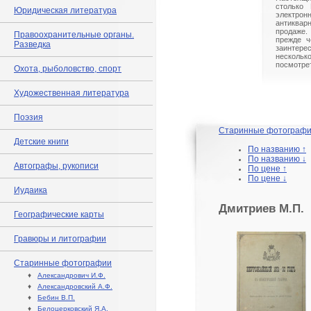
столько 
Юридическая литература
электрон
антиквар
продаже.
Правоохранительные органы.
прежде ч
Разведка
заинте
нескольк
посмотрет
Охота, рыболовство, спорт
Художественная литература
Поэзия
Старинные фотограф
Детские книги
По названию ↑
По названию ↓
Автографы, рукописи
По цене ↑
По цене ↓
Иудаика
Дмитриев М.П.
Географические карты
Гравюры и литографии
Старинные фотографии
♦
Александрович И.Ф.
♦
Александровский А.Ф.
♦
Бебин В.П.
♦
Белоцерковский Я.А.