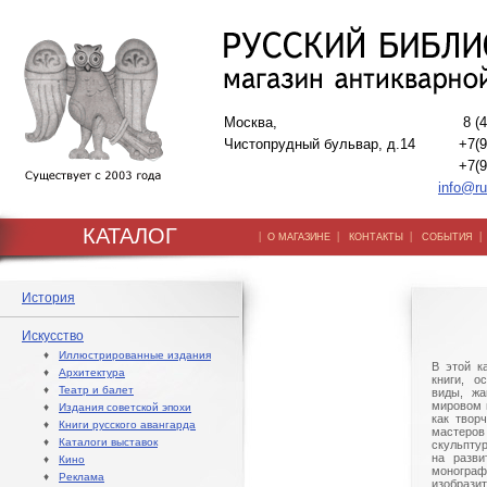
Москва,
8 (
Чистопрудный бульвар, д.14
+7(9
+7(9
info@ru
КАТАЛОГ
|
|
|
О МАГАЗИНЕ
КОНТАКТЫ
СОБЫТИЯ
История
Искусство
♦
Иллюстрированные издания
В этой к
♦
Архитектура
книги, о
♦
Театр и балет
виды, жа
мировом 
♦
Издания советской эпохи
как твор
♦
Книги русского авангарда
мастер
♦
Каталоги выставок
скульпту
на разви
♦
Кино
моногра
♦
Реклама
изобраз