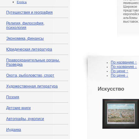
♦
Erotica
явившиес
Широк
предст
Путешествия и география
европейс
альбом
выставок.
Религия, философия,
психология
Экономика, финансы
Юридическая литература
Правоохранительные органы.
По названию ↑
Разведка
По названию ↓
По цене ↑
Охота, рыболовство, спорт
По цене ↓
Художественная литература
Искусство
Поэзия
Детские книги
Автографы, рукописи
Иудаика