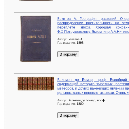
Бекетов А. География растений: Оче
распределении растительности на зем
переплете эпохи. Хорошая сохран
Ф.Ф.Петрушевскому. Экземпляр А.А.Ничипо
Автор:
Бекетов А.
Год издания:
1896
В корзину
Вальмон де Бомар, проф. Всеобщий с
содержащий историю животных, растени
метеоров, и других важнейших явлений пр
цельнокожаных переплетах эпохи. Очень х
Автор:
Вальмон де Бомар, проф.
Год издания:
1800
В корзину