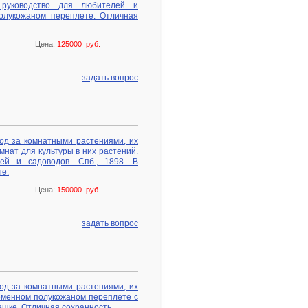
 руководство для любителей и
полукожаном переплете. Отличная
Цена:
125000 руб.
задать вопрос
од за комнатными растениями, их
нат для культуры в них растений.
лей и садоводов. Спб., 1898. В
е.
Цена:
150000 руб.
задать вопрос
од за комнатными растениями, их
ременном полукожаном переплете с
шке. Отличная сохранность.