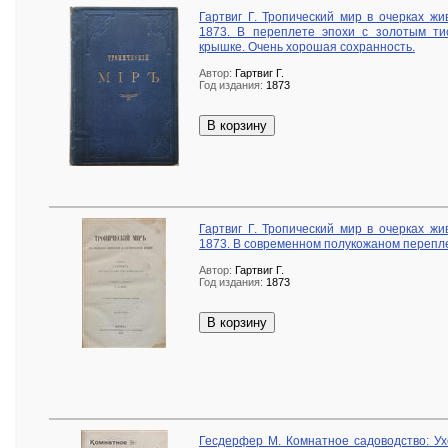
Гартвиг Г. Тропический мир в очерках жи
1873. В переплете эпохи с золотым т
крышке. Очень хорошая сохранность.
Автор:
Гартвиг Г.
Год издания:
1873
В корзину
Гартвиг Г. Тропический мир в очерках жи
1873. В современном полукожаном перепле
Автор:
Гартвиг Г.
Год издания:
1873
В корзину
Гесдерфер М. Комнатное садоводство: Ух