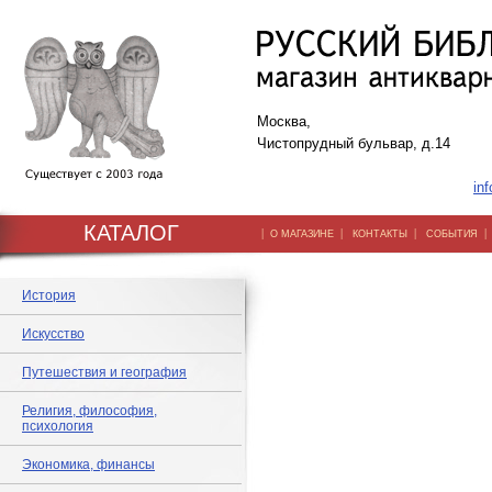
Москва,
Чистопрудный бульвар, д.14
inf
КАТАЛОГ
|
|
|
О МАГАЗИНЕ
КОНТАКТЫ
СОБЫТИЯ
История
Искусство
Путешествия и география
Религия, философия,
психология
Экономика, финансы