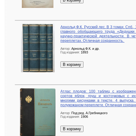
В корзину
Арнольд Ф.К. Русский лес. В 3 томах. Спб
главного обобщающего труда «Дедушки р
научно-практической деятельности. В ч
переплетах. Отличная сохранность.
Автор:
Арнольд Ф.К. и др.
Год издания:
1893
В корзину
Атлас плодов: 100 таблиц с изображе
сортов яблок, груш и косточковых с и
многими рисунками в тексте. 4 выпуска.
полукожаном переплете. Отличная сохран
Автор:
Под ред. А.Гребницкого
Год издания:
1906
В корзину