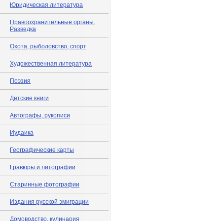
Юридическая литература
Правоохранительные органы.
Разведка
Охота, рыболовство, спорт
Художественная литература
Поэзия
Детские книги
Автографы, рукописи
Иудаика
Географические карты
Гравюры и литографии
Старинные фотографии
Издания русской эмиграции
Домоводство, кулинария