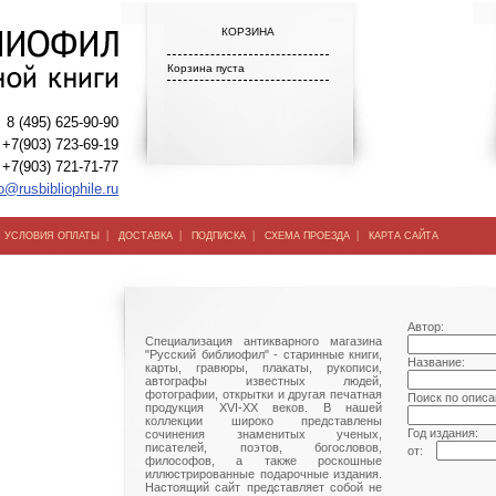
КОРЗИНА
Корзина пуста
8 (495) 625-90-90
+7(903) 723-69-19
+7(903) 721-71-77
o@rusbibliophile.ru
|
|
|
|
|
УСЛОВИЯ ОПЛАТЫ
ДОСТАВКА
ПОДПИСКА
СХЕМА ПРОЕЗДА
КАРТА САЙТА
Автор:
Специализация антикварного магазина
"Русский библиофил" - старинные книги,
Название:
карты, гравюры, плакаты, рукописи,
автографы известных людей,
фотографии, открытки и другая печатная
Поиск по описа
продукция XVI-XX веков. В нашей
коллекции широко представлены
Год издания:
сочинения знаменитых ученых,
писателей, поэтов, богословов,
от:
философов, а также роскошные
иллюстрированные подарочные издания.
Настоящий сайт представляет собой не