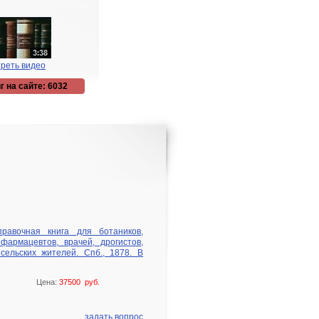
реть видео
г на сайте: 6032
правочная книга для ботаников,
 фармацевтов, врачей, дрогистов,
ельских жителей. Спб., 1878. В
Цена:
37500 руб.
задать вопрос