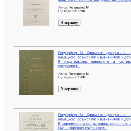
Автор:
Гесдерфер М.
Год издания:
1898
В корзину
Гесдерфер М. Красивые декоративно-ц
немецкого, со многими изменениями и доп
В издательском переплете и картон
сохранность.
Автор:
Гесдерфер М.
Год издания:
1906
В корзину
Гесдерфер М. Красивые декоративно-ц
немецкого, со многими изменениями и доп
В современном полукожаном переплете с
Очень хорошая сохранность.