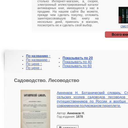
столько Интернет-магазин, а, скорее,
электронный иллюстрированный каталог
антикварных книг, имеющихся у нас в
продаже. На нашем сайте Вы можете,
прежде чем сделать покупку, отложить
заинтересовавшую Вас книгу на
несколько дней, приехать в магазин,
посмотреть ее и сделать свой выбор.
смот
Всего кни
По названию ↑
Показывать по 20
По названию ↓
Показывать по 40
По цене ↑
Показывать по 60
По цене ↓
Садоводство. Лесоводство
Анненков Н. Ботанический словарь: С
сельских хозяев, садоводов, лесоводов,
путешественников по России и вообще с
современном полукожаном переплете.
Автор:
Анненков Н.
Год издания:
1878