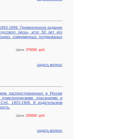
., 1893-1899. Прижизненное издание
усского леса», итог 50 лет его
етырех современных полукожаных
Цена:
375000 руб.
задать вопрос
нием распространенных в России
х помологическими описаниями и
 Спб., 1903-1906. В издательском
ность.
Цена:
250000 руб.
задать вопрос