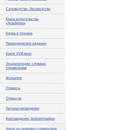
Садоводство. Лесоводство
Книги издательства
«Academia»
Наука и техника
Периодические издания
Книги XVIII века
Энциклопедии, словари,
справочники
Фольклор
Плакаты
Открытки
Литературоведение
Книговедение, библиография
Книги на церковно-славянском