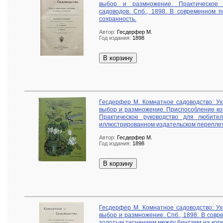
выбор и размножение. Практическое
садоводов. Спб., 1898. В современном 
сохранность.
Автор:
Гесдерфер М.
Год издания:
1898
В корзину
Гесдерфер М. Комнатное садоводство: Ух
выбор и размножение. Приспособление ком
Практическое руководство для любите
иллюстрированном издательском переплет
Автор:
Гесдерфер М.
Год издания:
1898
В корзину
Гесдерфер М. Комнатное садоводство: Ух
выбор и размножение. Спб., 1898. В сов
золотым тиснением между бинтами на коре