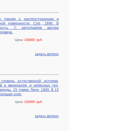
рк учения о распространении и
ной поверхности. Спб., 1896. В
ность. С автографом автора
ровича.
Цена:
100000 руб.
задать вопрос
ловарь естественной истории,
й и минералов, и небесных тел,
ироды. 15 томов. Лион, 1800. В 15
орошая сохр.
Цена:
220000 руб.
задать вопрос