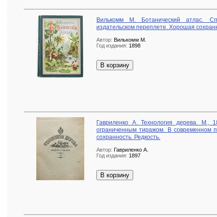
Вилькомм М. Ботанический атлас. Сп
издательском переплете. Хорошая сохран
Автор:
Вилькомм М.
Год издания:
1898
В корзину
Гавриленко А. Технология дерева. М., 
ограниченным тиражом. В современном п
сохранность. Редкость.
Автор:
Гавриленко А.
Год издания:
1897
В корзину